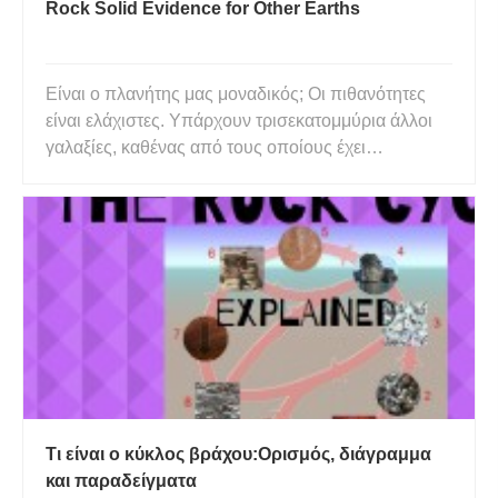
Rock Solid Evidence for Other Earths
Είναι ο πλανήτης μας μοναδικός; Οι πιθανότητες
είναι ελάχιστες. Υπάρχουν τρισεκατομμύρια άλλοι
γαλαξίες, καθένας από τους οποίους έχει
δισεκατομμύρια ήλιους. Σε μια πρόσφατη
συνέντευξή του, ο Εντ Γιανγκ, καθηγητής
γεωχημείας και κοσμοχημείας στο Πανεπιστήμιο
της Καλιφόρνια, στο Λος Άντζελες, μου λέε
Τι είναι ο κύκλος βράχου:Ορισμός, διάγραμμα
και παραδείγματα