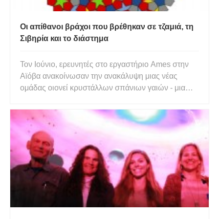
Οι απίθανοι βράχοι που βρέθηκαν σε τζαμιά, τη
Σιβηρία και το διάστημα
Τον Ιούνιο, ερευνητές στο εργαστήριο Ames στην
Αϊόβα ανακοίνωσαν την ανακάλυψη μιας νέας
ομάδας οιονεί κρυστάλλων σπάνιων γαιών - μια
ασυνήθιστη κατηγορία κρυσταλλικών υλικών όπου
η ατομική δομή μπορεί να υπερηφανεύεται για
κανονικά μοτίβα που δεν επαναλαμβάνονται ποτέ.
Μοιάζουν με τα περίπλοκα ψηφι