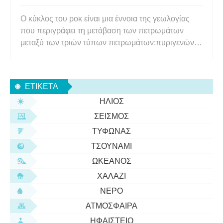
Ο κύκλος του ροκ είναι μια έννοια της γεωλογίας
που περιγράφει τη μετάβαση των πετρωμάτων
μεταξύ των τριών τύπων πετρωμάτων:πυριγενών,
ιζηματογενών και μεταμορφωμένων. Ο κύκλος
περιγράφει πώς κάθε τύπος πετρώματος μπορεί να
μετατραπεί σε άλλο τύπο βράχου μέσω γεωλογικών
ΕΤΙΚΈΤΑ
διεργασιών. Τι είναι ο κύκλος
ΉΛΙΟΣ
ΣΕΙΣΜΌΣ
ΤΥΦΏΝΑΣ
ΤΣΟΥΝΆΜΙ
ΩΚΕΑΝΌΣ
ΧΑΛΆΖΙ
ΝΕΡΌ
ΑΤΜΌΣΦΑΙΡΑ
ΗΦΑΊΣΤΕΙΟ