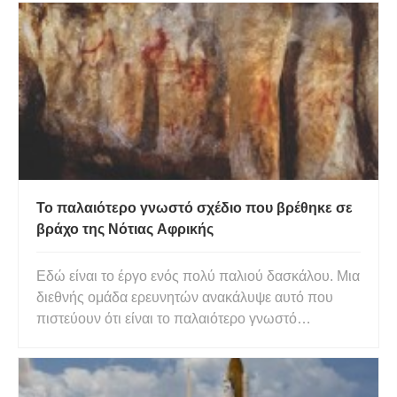
διάτρηση στον κρατήρα που σχηματίστηκε από τον
αστεροειδή που προκάλεσε την πτώση τους. Ο
αστεροειδής, που οδήγησε στη
Το παλαιότερο γνωστό σχέδιο που βρέθηκε σε
βράχο της Νότιας Αφρικής
Εδώ είναι το έργο ενός πολύ παλιού δασκάλου. Μια
διεθνής ομάδα ερευνητών ανακάλυψε αυτό που
πιστεύουν ότι είναι το παλαιότερο γνωστό
παράδειγμα σχεδίου – μια σειράδιασταυρούμενων
γραμμών σκιαγραφημένων σε ένα θραύσμα βράχου
με ένα κόκκινο κραγιόνι ώχρας πριν από 73.000