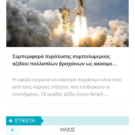
χρόνια. Με την ονομασία L13,
Συμπεριφορά πυρόλυσης συμπολυμερούς
αζιδίου πολλαπλών βραχιόνων ως καύσιμο
στερεού πυραύλου
Η υψηλή ενέργεια για καύσιμο πυραύλων είναι ένας
από τους κύριους στόχους που επιδιώκουν οι
επιστήμονες. Οι ομάδες αζίδο έχουν θετική
θερμότητα σχηματισμού και απελευθερώνουν
μεγάλη ποσότητα θερμότητας κατά την πυρόλυση.
Επομένως, πολλά πολυμερή αζιδίου (όπως GAP,
ΕΤΙΚΈΤΑ
PBAMO και PAMMO) χρησιμοποιούνται ω
ΉΛΙΟΣ