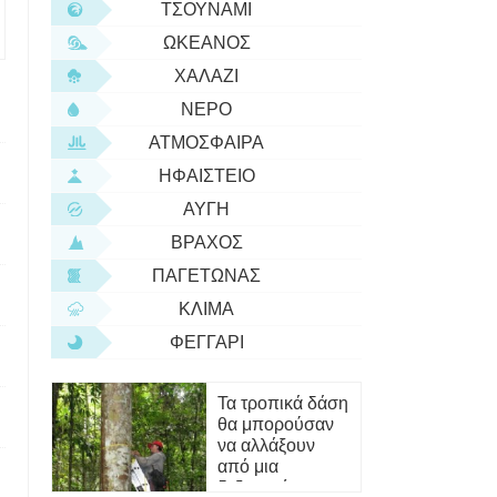
ΤΣΟΥΝΆΜΙ
ΩΚΕΑΝΌΣ
ΧΑΛΆΖΙ
ΝΕΡΌ
ΑΤΜΌΣΦΑΙΡΑ
ΗΦΑΊΣΤΕΙΟ
ΑΥΓΉ
ΒΡΆΧΟΣ
ΠΑΓΕΤΏΝΑΣ
ΚΛΊΜΑ
ΦΕΓΓΆΡΙ
Τα τροπικά δάση
θα μπορούσαν
να αλλάξουν
από μια
δεξαμενή