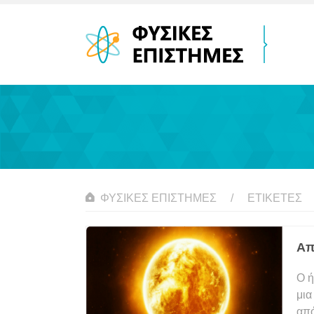
ΦΥΣΙΚΈΣ ΕΠΙΣΤΉΜΕΣ
ΕΤΙΚΈΤΕΣ
Απ
Ο ή
μια
από