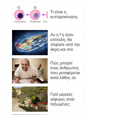
άνθρακα σε μια
πηγή άνθρακα
Τι είναι η
τα επόμενα 20
κυτταροκίνηση;
χρόνια
Αν η Γη ήταν
επίπεδη, θα
πέφτατε από την
άκρη και στο
διάστημα;
Πώς μπορεί
ένας άνθρωπος
που μεταφέρεται
κατά λάθος σε
ψυχιατρείο να
αποδείξει ότι δεν
είναι ψυχικά
Γιατί μερικές
άρρωστος;
γέφυρες είναι
τοξωμένες;