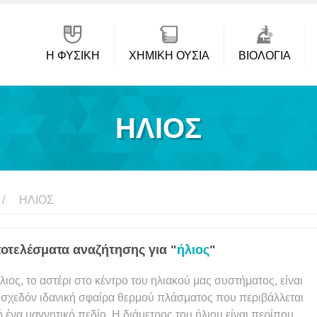
Η ΦΥΣΙΚΗ
ΧΗΜΙΚΉ ΟΥΣΊΑ
ΒΙΟΛΟΓΊΑ
ΉΛΙΟΣ
ΉΛΙΟΣ
οτελέσματα αναζήτησης για "
ήλιος
"
λιος, το αστέρι στο κέντρο του ηλιακού μας συστήματος, είναι
 σχεδόν ιδανική σφαίρα θερμού πλάσματος που περιβάλλεται
 ένα μαγνητικό πεδίο. Η διάμετρος του ήλιου είναι περίπου