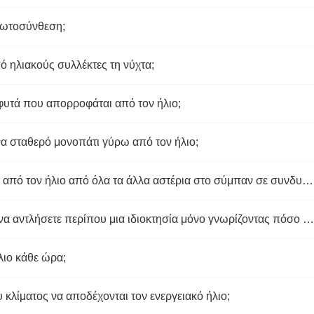
φωτοσύνθεση;
ό ηλιακούς συλλέκτες τη νύχτα;
α φυτά που απορροφάται από τον ήλιο;
να σταθερό μονοπάτι γύρω από τον ήλιο;
Γιατί η Γη παίρνει περισσότερη ενέργεια από τον ήλιο από όλα τα άλλα αστέρια στο σύμπαν σε συνδυασμό;
Ποια τέσσερα συμπεράσματα μπορείτε να αντλήσετε περίπου μια ιδιοκτησία μόνο γνωρίζοντας πόσο μακριά είναι από τον ήλιο;
λιο κάθε ώρα;
υ κλίματος να αποδέχονται τον ενεργειακό ήλιο;