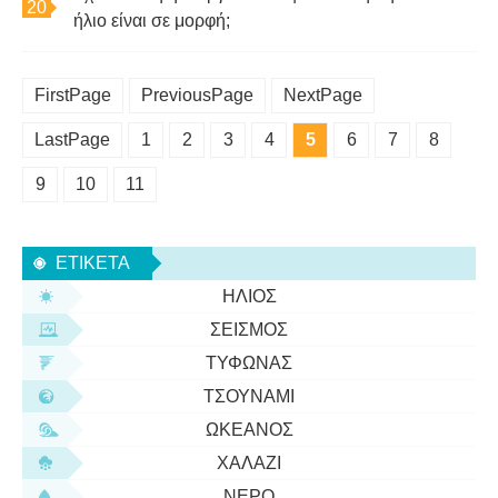
ήλιο είναι σε μορφή;
FirstPage
PreviousPage
NextPage
LastPage
1
2
3
4
5
6
7
8
9
10
11
ΕΤΙΚΈΤΑ
ΉΛΙΟΣ
ΣΕΙΣΜΌΣ
ΤΥΦΏΝΑΣ
ΤΣΟΥΝΆΜΙ
ΩΚΕΑΝΌΣ
ΧΑΛΆΖΙ
ΝΕΡΌ