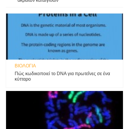
ακραίων καταιγίδων
ΒΙΟΛΟΓΊΑ
Πώς κωδικοποιεί το DNA για πρωτεΐνες σε ένα
κύτταρο