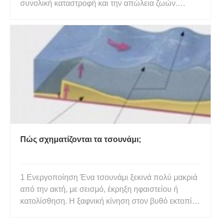
συνολική καταστροφή και την απώλεια ζωών.
Συναγωνίζονται τους σεισμούς στην ικανότητά τους
να καταστρέφουν ξαφνικά μια μεγάλη περιοχή. Τα
τελευταία χρόνια τεράστια τσουνάμι έχουν
προκαλέσει εκτεταμένες ζημιές
Πώς σχηματίζονται τα τσουνάμι;
1 Ενεργοποίηση Ένα τσουνάμι ξεκινά πολύ μακριά
από την ακτή, με σεισμό, έκρηξη ηφαιστείου ή
κατολίσθηση. Η ξαφνική κίνηση στον βυθό εκτοπίζει
το νερό από πάνω του. Αν και η κατακόρυφη κίνηση