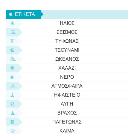
μπορεί αρχικά να είναι μικρότερη από ένα μέτρο,
καλύπτει μια μεγάλη περιοχή και ο συνολικός όγκος
ΕΤΙΚΈΤΑ
του νερού
ΉΛΙΟΣ
ΣΕΙΣΜΌΣ
ΤΥΦΏΝΑΣ
ΤΣΟΥΝΆΜΙ
ΩΚΕΑΝΌΣ
ΧΑΛΆΖΙ
ΝΕΡΌ
ΑΤΜΌΣΦΑΙΡΑ
ΗΦΑΊΣΤΕΙΟ
ΑΥΓΉ
ΒΡΆΧΟΣ
ΠΑΓΕΤΏΝΑΣ
ΚΛΊΜΑ