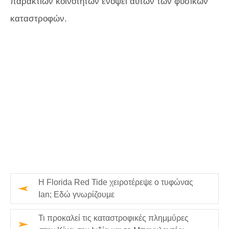
παράκτιων κοινοτήτων ενόψει αυτών των φυσικών
καταστροφών.
Η Florida Red Tide χειροτέρεψε ο τυφώνας
Ian; Εδώ γνωρίζουμε
Τι προκαλεί τις καταστροφικές πλημμύρες