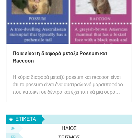
Ποια είναι η διαφορά μεταξύ Possum και
Raccoon
Η κύρια διαφορά μεταξύ possum και raccoon είναι
ότι το possum είναι ένα αυστραλιανό μαρσιποφόρο
που κατοικεί σε δέντρα και έχει τυπικά μια ουρά
προερχόμενη, ενώ το ρακούν είναι ένα γκριζοκαφέ
αμερικάνικο θηλαστικό που έχει πρόσωπο αλεπού
με μαύρη μάσκα και δακτυλιωτή ουρά. Το ποσούμ
ΕΤΙΚΈΤΑ
και το ρακούν ε
ΉΛΙΟΣ
ΣΕΙΣΜΌΣ