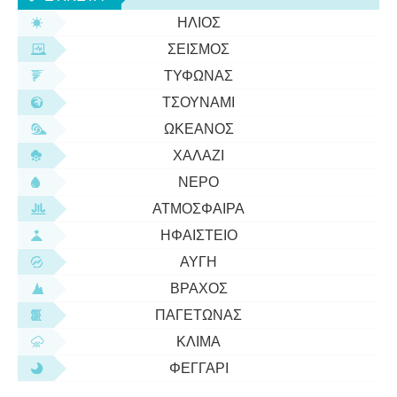
προκαλέσει εκτεταμένες ζημιές
ΉΛΙΟΣ
ΣΕΙΣΜΌΣ
ΤΥΦΏΝΑΣ
ΤΣΟΥΝΆΜΙ
ΩΚΕΑΝΌΣ
ΧΑΛΆΖΙ
ΝΕΡΌ
ΑΤΜΌΣΦΑΙΡΑ
ΗΦΑΊΣΤΕΙΟ
ΑΥΓΉ
ΒΡΆΧΟΣ
ΠΑΓΕΤΏΝΑΣ
ΚΛΊΜΑ
ΦΕΓΓΆΡΙ