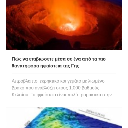
Πώς να επιβιώσετε μέσα σε ένα από τα πιο
θανατηφόρα ηφαίστεια της Γης
Απρόβλεπτο, εκρηκτικό και γεμάτο με λιωμένο
βράχο που αναβλύζει στους 1.000 βαθμούς
Κελσίου. Τα ηφαίστεια είναι πολύ τρομακτικά στην
καλύτερη εποχή, αλλά οι κάτοικοι της πόλης Γκόμα
στη Λαϊκή Δημοκρατία του Κονγκό ζουν υπό συνεχή
απειλή ενός από τα πιο ενεργά ηφαίστεια στον
κόσμο, Όρος Nyiragongo. Φ