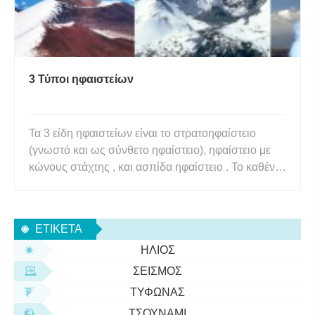
3 Τύποι ηφαιστείων
Τα 3 είδη ηφαιστείων είναι το στρατοηφαίστειο
(γνωστό και ως σύνθετο ηφαίστειο), ηφαίστειο με
κώνους στάχτης , και ασπίδα ηφαίστειο . Το καθένα
είναι διαφορετικό από μόνο του και παρέχει
μοναδικές ενδείξεις για τη γεωλογική ιστορία της
περιοχής και πληροφορίες για το πώς σχηματίστηκε
ΕΤΙΚΈΤΑ
το ηφαίστειο κα
ΉΛΙΟΣ
ΣΕΙΣΜΌΣ
ΤΥΦΏΝΑΣ
ΤΣΟΥΝΆΜΙ