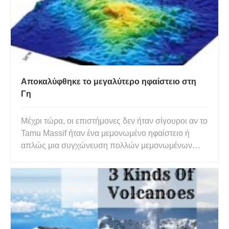
Αποκαλύφθηκε το μεγαλύτερο ηφαίστειο στη
Γη
Μέχρι τώρα, οι επιστήμονες δεν ήταν σίγουροι αν το
Tamu Massif ήταν ένα μεμονωμένο ηφαίστειο ή
απλώς μια συγχώνευση πολλών μεμονωμένων
σημείων έκρηξης. Ωστόσο, δύο ξεχωριστά σκέλη
αποδεικτικών στοιχείων – δείγματα πυρήνα που
συλλέχθηκαν σε μια αποστολή ολοκληρωμένου
προγράμματος γεώτρησης ωκεανών (I