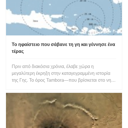
Το ηφαίστειο που σάβανε τη γη και γέννησε ένα
τέρας
Πριν από διακόσια χρόνια, έλαβε χώρα η
μεγαλύτερη έκρηξη στην καταγεγραμμένη ιστορία
της Γης. Το όρος Tambora—που βρίσκεται στο νησί
Sumbawa στις Ανατολικές Ινδίες—ανατινάχθηκε με
αποκαλυπτική δύναμη τον Απρίλιο του 1815. Μετά
από ίσως 1.000 χρόνια λήθαργου, η καταστροφική
εκκένωση και η κατάρρευση