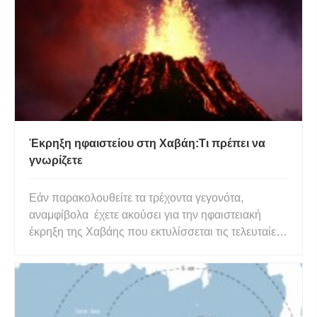
Έκρηξη ηφαιστείου στη Χαβάη:Τι πρέπει να
γνωρίζετε
Εάν παρακολουθείτε τα τρέχοντα γεγονότα,
αναμφίβολα έχετε ακούσει για την ηφαιστειακή
έκρηξη της Χαβάης που εκτυλίσσεται τις τελευταίες
δύο εβδομάδες. Οι εικόνες τεράστιων λόφων
τέφρας που δεσπόζουν πάνω από τα σπίτια και τα
όμορφα τοπία προκαλούν, για μερικούς
ανθρώπους, αρκετό φόβο για το τι ακρ