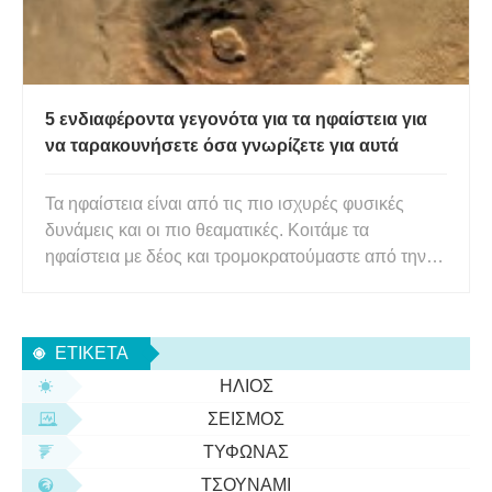
5 ενδιαφέροντα γεγονότα για τα ηφαίστεια για
να ταρακουνήσετε όσα γνωρίζετε για αυτά
Τα ηφαίστεια είναι από τις πιο ισχυρές φυσικές
δυνάμεις και οι πιο θεαματικές. Κοιτάμε τα
ηφαίστεια με δέος και τρομοκρατούμαστε από την
απρόβλεπτη φύση τους. Αλλά τα ηφαίστεια παίζουν
τόσο σημαντικό ρόλο στη ζωή στη Γη, ακόμη και για
εκείνους που δεν έχουν πατήσει ποτέ το πόδι τους.
ΕΤΙΚΈΤΑ
Και ο πλανήτης
ΉΛΙΟΣ
ΣΕΙΣΜΌΣ
ΤΥΦΏΝΑΣ
ΤΣΟΥΝΆΜΙ