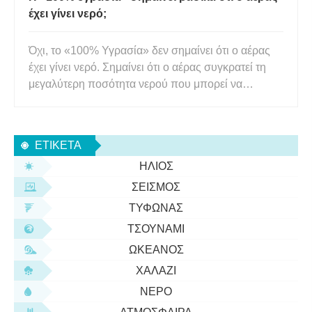
έχει γίνει νερό;
Όχι, το «100% Υγρασία» δεν σημαίνει ότι ο αέρας
έχει γίνει νερό. Σημαίνει ότι ο αέρας συγκρατεί τη
μεγαλύτερη ποσότητα νερού που μπορεί να
κρατήσει στη δεδομένη θερμοκρασία. Πριν από
λίγες μέρες, ένα παιδί μου είπε ότι παρατηρούσε
έντονα τα δελτία καιρού στα ειδησεογραφικά
ΕΤΙΚΈΤΑ
κανάλια τον τελευταίο κα
ΉΛΙΟΣ
ΣΕΙΣΜΌΣ
ΤΥΦΏΝΑΣ
ΤΣΟΥΝΆΜΙ
ΩΚΕΑΝΌΣ
ΧΑΛΆΖΙ
ΝΕΡΌ