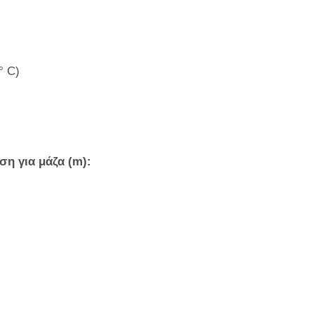
° C)
ση για μάζα (m):