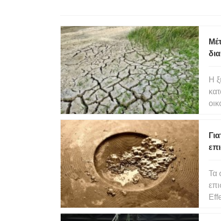
Μέ
δια
εμπ
Η ξ
κατ
οικ
Αρκ
και
Για
μετ
επι
Τα 
επι
Eff
ενό
οποί