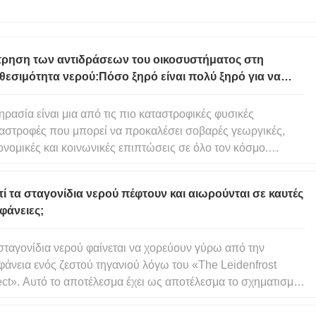
τρηση των αντιδράσεων του οικοσυστήματος στη
θεσιμότητα νερού:Πόσο ξηρό είναι πολύ ξηρό για να
οδίσει την εξατμισοδιαπνοή;
ηρασία είναι μια από τις πιο καταστροφικές φυσικές
αστροφές που μπορεί να προκαλέσει σοβαρές γεωργικές,
ονομικές και κοινωνικές επιπτώσεις σε όλο τον κόσμο.
ετές μελέτες προβλέπουν αύξηση της ξηρασίας στο έδαφος
 πιο εκτεταμένες ξηρασίες που σχετίζονται με το
τί τα σταγονίδια νερού πέφτουν και αιωρούνται σε καυτές
αβαλλόμενο κλίμα, οι ο
φάνειες;
σταγονίδια νερού φαίνεται να χορεύουν γύρω από την
φάνεια ενός ζεστού τηγανιού λόγω του «The Leidenfrost
ect». Αυτό το αποτέλεσμα έχει ως αποτέλεσμα το σχηματισμό
ς μαξιλαριού ατμού μεταξύ του υγρού και της επιφάνειας, το
ο κρατά το σταγονίδιο παράξενα ψηλά. Όταν μαγειρεύετε