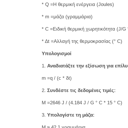
* Q =Η θερμική ενέργεια (Joules)
* m =μάζα (γραμμάρια)
* C =Ειδική θερμική χωρητικότητα (J/G 
* Δt =Αλλαγή της θερμοκρασίας (° C)
Υπολογισμοί
1.
Αναδιατάξτε την εξίσωση για επίλυ
m =q / (c * δt)
2.
Συνδέστε τις δεδομένες τιμές:
M =2646 J / (4.184 J / G ° C * 15 ° C)
3.
Υπολογίστε τη μάζα:
M ≈ 42,1 γραμμάρια