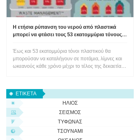
Η ετήσια ρύπανση του νερού από πλαστικά
μπορεί να φτάσει τους 53 εκατομμύρια τόνους
έως το 2030
Έως και 53 εκατομμύρια τόνοι πλαστικού θα
μπορούσαν να καταλήγουν σε ποτάμια, λίμνες και
ωκεανούς κάθε χρόνο μέχρι το τέλος της δεκαετίας,
ακόμη και αν τηρηθούν οι παγκόσμιες δεσμεύσεις
για μείωση της πλαστικής ρύπανσης,
προειδοποιούν οι ειδικοί. Σε μια νέα μελέτη
ΕΤΙΚΈΤΑ
μοντελοποίησης που δημοσιεύτηκε στ
ΉΛΙΟΣ
ΣΕΙΣΜΌΣ
ΤΥΦΏΝΑΣ
ΤΣΟΥΝΆΜΙ