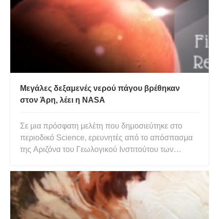
Μεγάλες δεξαμενές νερού πάγου βρέθηκαν
στον Άρη, λέει η NASA
Σε μια πρόσφατη μελέτη που δημοσιεύτηκε στο
περιοδικό Science, ερευνητές από το απόσπασμα
της Αριζόνα του Γεωλογικού Ινστιτούτου των
Ηνωμένων Πολιτειών ανέφεραν, με τη βοήθεια
εικόνων της NASA, ότι ανακάλυψαν σημαντικές
δεξαμενές πάγου νερού πολύ κοντά στην επιφάνεια
του Άρη. Οι επιστήμονες έχουν πε