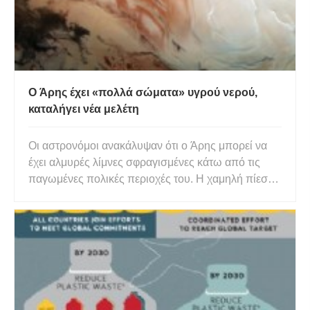
Ο Άρης έχει «πολλά σώματα» υγρού νερού,
καταλήγει νέα μελέτη
Οι αστρονόμοι ανακάλυψαν ότι ο Άρης μπορεί να
έχει αλμυρές λίμνες σφραγισμένες κάτω από τις
παγωμένες πολικές περιοχές του. Η χαμηλή πίεση
που προκύπτει από την έλλειψη ατμόσφαιρας
καθιστά το επιφανειακό νερό στον Άρη αδύνατο -
εκτός αν προστατεύεται από κάτι. Ότι κάτι,
αποδεικνύεται, υπάρχει. βρί