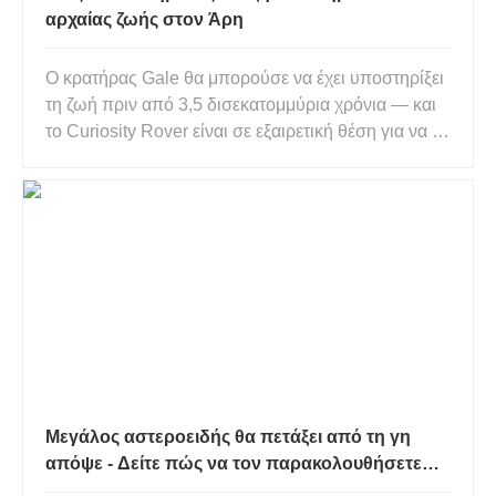
αρχαίας ζωής στον Άρη
Ο κρατήρας Gale θα μπορούσε να έχει υποστηρίξει
τη ζωή πριν από 3,5 δισεκατομμύρια χρόνια — και
το Curiosity Rover είναι σε εξαιρετική θέση για να το
μελετήσει. Κοιτάζοντας τις φωτογραφίες που
τράβηξε το Curiosity, είναι δύσκολο να δεις τον Άρη
ως κάτι άλλο από ένα άγονο τοπίο. Ωστόσο, μελέτη
μετά
Μεγάλος αστεροειδής θα πετάξει από τη γη
απόψε - Δείτε πώς να τον παρακολουθήσετε
ζωντανά