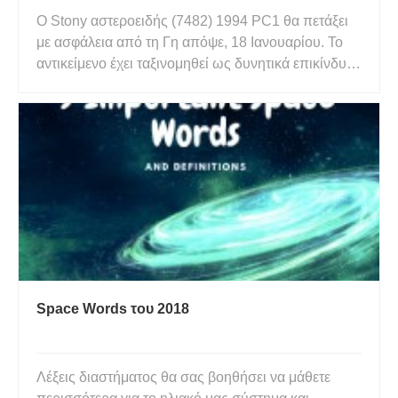
Ο Stony αστεροειδής (7482) 1994 PC1 θα πετάξει
με ασφάλεια από τη Γη απόψε, 18 Ιανουαρίου. Το
αντικείμενο έχει ταξινομηθεί ως δυνητικά επικίνδυνο
δεδομένου του μεγέθους του περίπου 1 χιλιομέτρου
(0,6 μίλια) και του γεγονότος ότι πλησιάζει τον
πλανήτη μας, αλλά δεν υπάρχει τρέχων γνωστός
κίνδυνος. Α
Space Words του 2018
Λέξεις διαστήματος θα σας βοηθήσει να μάθετε