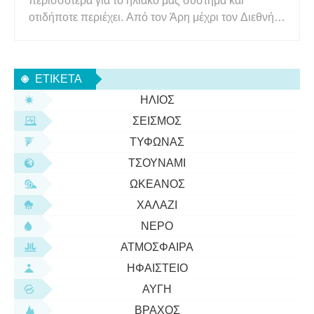
περισσότερα για το ηλιακό μας σύστημα και
οτιδήποτε περιέχει. Από τον Άρη μέχρι τον Διεθνή
Διαστημικό Σταθμό, οι διαστημικές λέξεις δίνουν
νόημα σε οτιδήποτε πέρα ​​από τη Γη. Η
κατανόηση της έννοιας του διαστήματος και του
ΕΤΙΚΈΤΑ
σύμπαντος μπορεί να είναι λίγο
ΉΛΙΟΣ
ΣΕΙΣΜΌΣ
ΤΥΦΏΝΑΣ
ΤΣΟΥΝΆΜΙ
ΩΚΕΑΝΌΣ
ΧΑΛΆΖΙ
ΝΕΡΌ
ΑΤΜΌΣΦΑΙΡΑ
ΗΦΑΊΣΤΕΙΟ
ΑΥΓΉ
ΒΡΆΧΟΣ