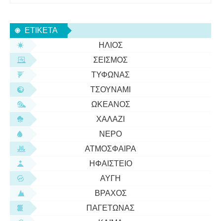
Βιργίλιου . Αλλά ακριβώς τι είδους κακουχίες θα
πρέπει να υπομείνει το ανθρώπινο σώμα για να
ΕΤΙΚΈΤΑ
αποικίσει τον κόσμο; Ότ
ΉΛΙΟΣ
ΣΕΙΣΜΌΣ
ΤΥΦΏΝΑΣ
ΤΣΟΥΝΆΜΙ
ΩΚΕΑΝΌΣ
ΧΑΛΆΖΙ
ΝΕΡΌ
ΑΤΜΌΣΦΑΙΡΑ
ΗΦΑΊΣΤΕΙΟ
ΑΥΓΉ
ΒΡΆΧΟΣ
ΠΑΓΕΤΏΝΑΣ