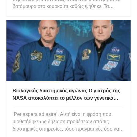
βατόμουρα στο κουρκούτι καθώς ψήθηκε. Τα
βατόμουρα ξεκίνησαν όλα στριμωγμένα, αλλά
καθώς το μάφιν επεκτάθηκε άρχισαν να
απομακρύνονται το ένα από το άλλο. Αν
μπορούσατε να καθίσετε σε ένα μύρτιλο, θα
βλέπατε όλα
Βιολογικός διαστημικός αγώνας:Ο γιατρός της
NASA αποκαλύπτει το μέλλον των γενετικά
επεξεργασμένων αστροναυτών
‘Per aspera ad astra’. Αυτή είναι η φράση που
υιοθετήθηκε ως δήλωση προθέσεων από τις
διαστημικές υπηρεσίες, τόσο πραγματικές όσο και
φανταστικές, που προέρχεται από την Αινειάδα του