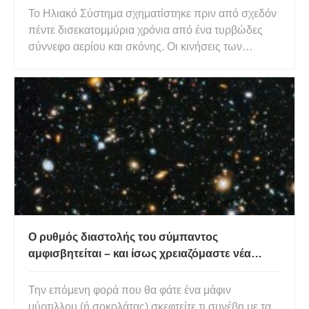
Το Ηλιακό Σύστημα σχηματίστηκε πριν από σχεδόν
πέντε δισεκατομμύρια χρόνια από ένα τυρβώδες
σύννεφο αερίου και σκόνης. Οι κινήσεις των
ατόμων και των μορίων σε αυτό το σύννεφο ήταν
εξαιρετικά απίθανο να είναι ακριβώς μηδέν κατά
μέσο όρο. Στην ουσία, θα υπήρχε μια τάση να
κινούνται ή να περιστρέφοντα
Ο ρυθμός διαστολής του σύμπαντος
αμφισβητείται – και ίσως χρειαζόμαστε νέα
φυσική για να το λύσουμε
Την επόμενη φορά που θα φάτε ένα μάφιν
μύρτιλλου (ή σοκολάτας) σκεφτείτε τι συνέβη με τα