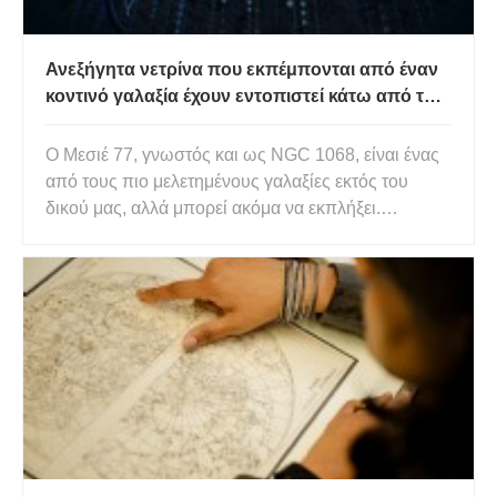
Ανεξήγητα νετρίνα που εκπέμπονται από έναν
κοντινό γαλαξία έχουν εντοπιστεί κάτω από την
Ανταρκτική
Ο Μεσιέ 77, γνωστός και ως NGC 1068, είναι ένας
από τους πιο μελετημένους γαλαξίες εκτός του
δικού μας, αλλά μπορεί ακόμα να εκπλήξει.
Αγαπημένο στους ερασιτέχνες αστρονόμους για το
όμορφο σπειροειδές του σχήμα, το Messier 77 έχει
αποκαλυφθεί ότι παράγει πολλά νετρίνα υψηλής
ενέργειας. Για να το ανα