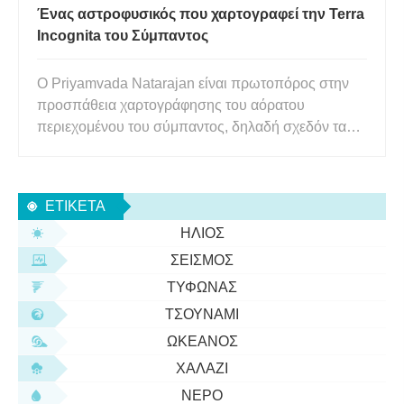
Ένας αστροφυσικός που χαρτογραφεί την Terra
Incognita του Σύμπαντος
Ο Priyamvada Natarajan είναι πρωτοπόρος στην
προσπάθεια χαρτογράφησης του αόρατου
περιεχομένου του σύμπαντος, δηλαδή σχεδόν τα
πάντα. Το ενενήντα πέντε τοις εκατό όλων των
πραγμάτων παίρνει μυστηριώδεις, μη φωτεινές
μορφές που ονομάζονται σκοτεινή ύλη και σκοτεινή
ΕΤΙΚΈΤΑ
ενέργεια, οι οποίες προδίδουν την π
ΉΛΙΟΣ
ΣΕΙΣΜΌΣ
ΤΥΦΏΝΑΣ
ΤΣΟΥΝΆΜΙ
ΩΚΕΑΝΌΣ
ΧΑΛΆΖΙ
ΝΕΡΌ