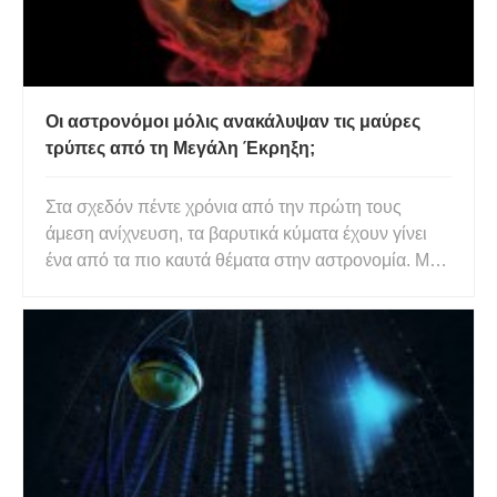
Οι αστρονόμοι μόλις ανακάλυψαν τις μαύρες
τρύπες από τη Μεγάλη Έκρηξη;
Στα σχεδόν πέντε χρόνια από την πρώτη τους
άμεση ανίχνευση, τα βαρυτικά κύματα έχουν γίνει
ένα από τα πιο καυτά θέματα στην αστρονομία. Με
εγκαταστάσεις όπως το Παρατηρητήριο Βαρυτικών
Κυμάτων συμβολόμετρου λέιζερ (LIGO), οι
ερευνητές έχουν χρησιμοποιήσει ως επί το
πλείστον αυτούς τους κυματισμούς σ