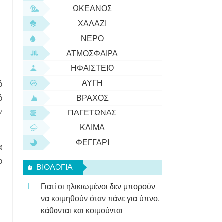
ΩΚΕΑΝΌΣ
ΧΑΛΆΖΙ
ΝΕΡΌ
ΑΤΜΌΣΦΑΙΡΑ
ΗΦΑΊΣΤΕΙΟ
ΑΥΓΉ
ό
ό
ΒΡΆΧΟΣ
ν
ΠΑΓΕΤΏΝΑΣ
ΚΛΊΜΑ
ΦΕΓΓΆΡΙ
α
ο
ΒΙΟΛΟΓΊΑ
Γιατί οι ηλικιωμένοι δεν μπορούν
να κοιμηθούν όταν πάνε για ύπνο,
κάθονται και κοιμούνται