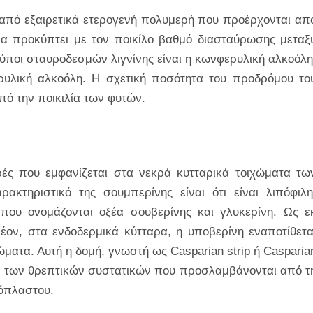
ή από εξαιρετικά ετερογενή πολυμερή που προέρχονται απ
εια προκύπτει με τον ποικίλο βαθμό διασταύρωσης μεταξ
 τύποι σταυροδεσμών λιγνίνης είναι η κωνφερυλική αλκοόλη
ρυλική αλκοόλη. Η σχετική ποσότητα του προδρόμου το
πό την ποικιλία των φυτών.
ρές που εμφανίζεται στα νεκρά κυτταρικά τοιχώματα τω
κτηριστικό της σουμπερίνης είναι ότι είναι λιπόφιλη
που ονομάζονται οξέα σουβερίνης και γλυκερίνη. Ως ε
λέον, στα ενδοδερμικά κύτταρα, η υποβερίνη εναποτίθετα
ώματα. Αυτή η δομή, γνωστή ως Casparian strip ή Casparia
ι των θρεπτικών συστατικών που προσλαμβάνονται από τ
πόπλαστου.