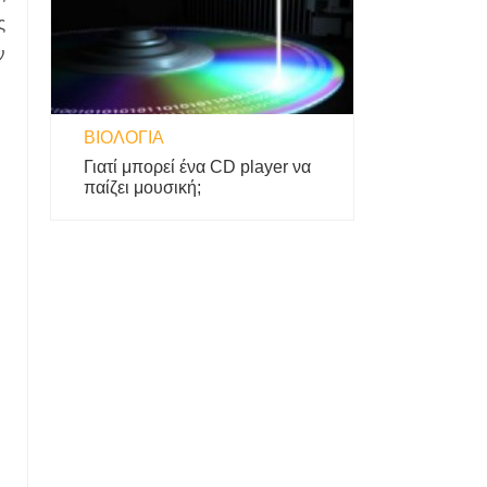
ς
ν
ΒΙΟΛΟΓΊΑ
Γιατί μπορεί ένα CD player να
παίζει μουσική;