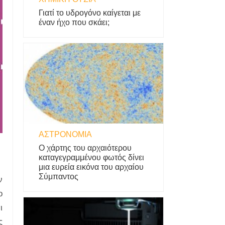
Γιατί το υδρογόνο καίγεται με
έναν ήχο που σκάει;
ΑΣΤΡΟΝΟΜΊΑ
Ο χάρτης του αρχαιότερου
καταγεγραμμένου φωτός δίνει
μια ευρεία εικόνα του αρχαίου
Σύμπαντος
ν
ο
ι
ς