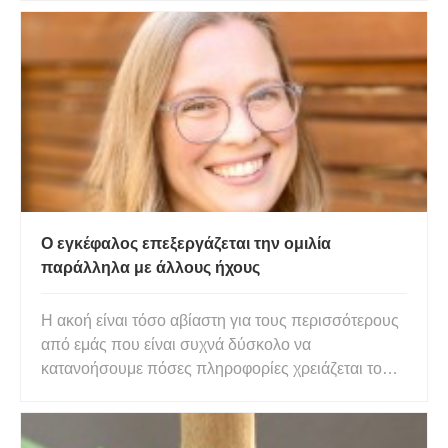
επίσης να χρησιμοποιηθούν ωςδιογκωτικοί
παράγοντες ). Η μαγιά μετατρέπει τη ζάχαρη και το
άμυλο (από τη ζάχαρη και το αλεύρ
Ο εγκέφαλος επεξεργάζεται την ομιλία
παράλληλα με άλλους ήχους
Η ακοή είναι τόσο αβίαστη για τους περισσότερους
από εμάς που είναι συχνά δύσκολο να
κατανοήσουμε πόσες πληροφορίες χρειάζεται το
ακουστικό σύστημα του εγκεφάλου για να
επεξεργαστεί και να ξεμπερδέψει. Πρέπει να
λαμβάνει εισερχόμενους ήχους και να τους