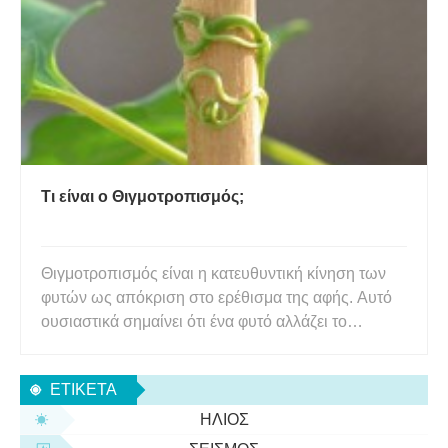
μεταμορφώνει στα ακουστικά αντικείμενα που αντι
Τι είναι ο Θιγμοτροπισμός;
Θιγμοτροπισμός είναι η κατευθυντική κίνηση των
φυτών ως απόκριση στο ερέθισμα της αφής. Αυτό
ουσιαστικά σημαίνει ότι ένα φυτό αλλάζει το
κανονικό του πρότυπο ή την κατεύθυνση
ανάπτυξης ή κίνησης ως αποτέλεσμα ενός
ΕΤΙΚΈΤΑ
εξωτερικού ερεθίσματος αφής. Ο θιγμοτροπισμός
ορίζεται ως η κατευθυντική κίνηση των
ΉΛΙΟΣ