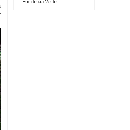
Fomite και Vector
α
η