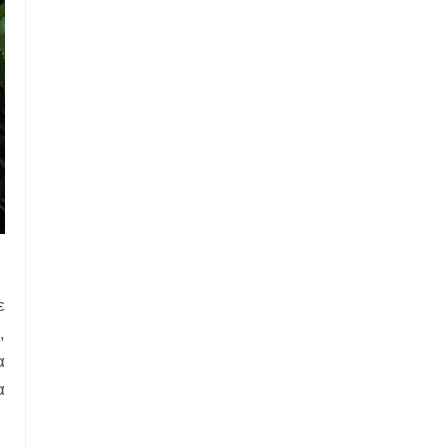
ε
,
α
α