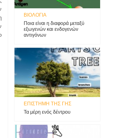
ς
ν
ΒΙΟΛΟΓΊΑ
η
Ποια είναι η διαφορά μεταξύ
ν
εξωγενών και ενδογενών
ο
αντιγόνων
ΕΠΙΣΤΉΜΗ ΤΗΣ ΓΗΣ
Τα μέρη ενός δέντρου