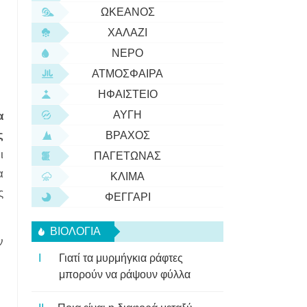
ΩΚΕΑΝΌΣ
ΧΑΛΆΖΙ
ΝΕΡΌ
ΑΤΜΌΣΦΑΙΡΑ
ΗΦΑΊΣΤΕΙΟ
ΑΥΓΉ
α
ς
ΒΡΆΧΟΣ
ι
ΠΑΓΕΤΏΝΑΣ
α
ΚΛΊΜΑ
ς
ΦΕΓΓΆΡΙ
ΒΙΟΛΟΓΊΑ
ν
Γιατί τα μυρμήγκια ράφτες
μπορούν να ράψουν φύλλα