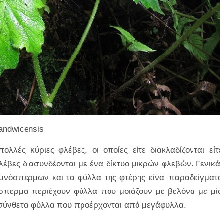
sandwicensis
λλές κύριες φλέβες, οι οποίες είτε διακλαδίζονται είτ
λέβες διασυνδέονται με ένα δίκτυο μικρών φλεβών. Γενικά
μνόσπερμων και τα φύλλα της φτέρης είναι παραδείγματ
σπερμα περιέχουν φύλλα που μοιάζουν με βελόνα με μί
ι σύνθετα φύλλα που προέρχονται από μεγάφυλλα.