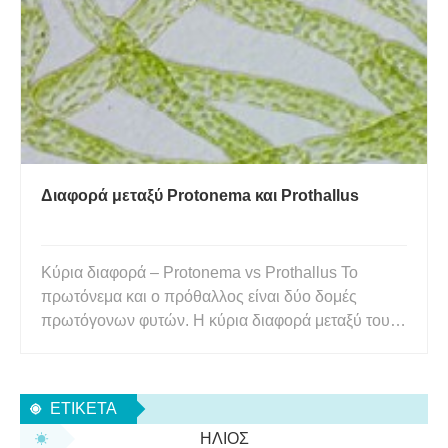
εμφανίζονται στους μονοκύτταρους μύκητες ό
Διαφορά μεταξύ Protonema και Prothallus
Κύρια διαφορά – Protonema vs Prothallus Το
πρωτόνεμα και ο πρόθαλλος είναι δύο δομές
πρωτόγονων φυτών. Η κύρια διαφορά μεταξύ του
πρωτονήματος και του προθάλλου είναι ότι το
πρωτόνεμα είναι το πρώτο στάδιο ανάπτυξης των
βρύων και του ήπατος, ενώ ο πρόθαλλος είναι το
ΕΤΙΚΈΤΑ
γαμετόφυτο των πτεριδόφυτων . Το
ΉΛΙΟΣ