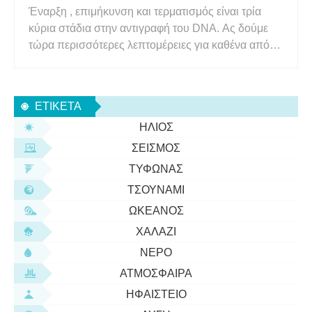
Έναρξη , επιμήκυνση και τερματισμός είναι τρία
κύρια στάδια στην αντιγραφή του DNA. Ας δούμε
τώρα περισσότερες λεπτομέρειες για καθένα από
αυτά: Βήμα 1:Έναρξη Το σημείο στο οποίο ξεκινά η
αναπαραγωγή είναι γνωστό ως η προέλευση της
αναπαραγωγής (oriC). Η ελικάση επιφέρει τη
ΕΤΙΚΈΤΑ
διαδικασία του διαχωρι
ΉΛΙΟΣ
ΣΕΙΣΜΌΣ
ΤΥΦΏΝΑΣ
ΤΣΟΥΝΆΜΙ
ΩΚΕΑΝΌΣ
ΧΑΛΆΖΙ
ΝΕΡΌ
ΑΤΜΌΣΦΑΙΡΑ
ΗΦΑΊΣΤΕΙΟ