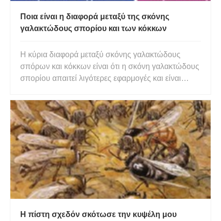
Ποια είναι η διαφορά μεταξύ της σκόνης
γαλακτώδους σπορίου και των κόκκων
Η κύρια διαφορά μεταξύ σκόνης γαλακτώδους
σπόρων και κόκκων είναι ότι η σκόνη γαλακτώδους
σπορίου απαιτεί λιγότερες εφαρμογές και είναι
λιγότερο δαπανηρή, ενώ οι κόκκοι γαλακτωδών
σπορίων απαιτούν περισσότερες εφαρμογές και
είναι πιο ακριβό. Η σκόνη και οι κόκκοι σπορίων
γάλακτος είναι δύο μορφές φ
Η πίστη σχεδόν σκότωσε την κυψέλη μου