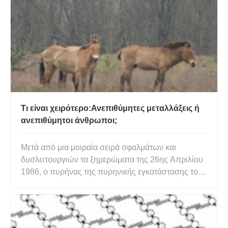
είναι τερματικά σημασμένο με σημασμένα με
φθορισμό νουκλεοτίδια με PCR. Αυτή η διαδικα
Τι είναι χειρότερο:Ανεπιθύμητες μεταλλάξεις ή
ανεπιθύμητοι άνθρωποι;
Μετά από μια μοιραία σειρά σφαλμάτων και
δυσλειτουργιών τα ξημερώματα της 26ης Απριλίου
1986, ο πυρήνας της πυρηνικής εγκατάστασης του
Τσερνομπίλ έλιωσε και στη συνέχεια εξερράγη,
σκοτώνοντας 31 εργαζόμενους στο εργοστάσιο. Το
ατύχημα εκτόξευσε τεράστιες ποσότητες
ραδιενεργού υλικού στη γύρω περιοχή