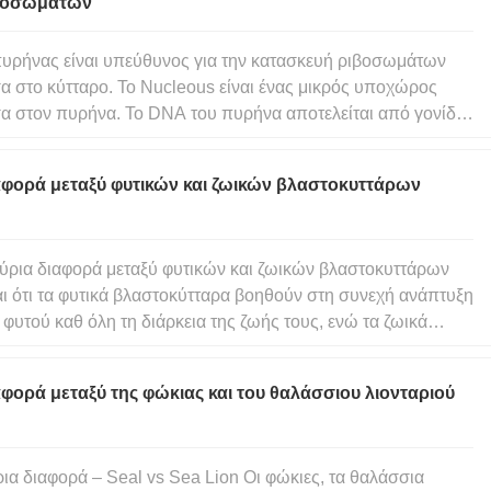
βοσωμάτων
υρήνας είναι υπεύθυνος για την κατασκευή ριβοσωμάτων
α στο κύτταρο. Το Nucleous είναι ένας μικρός υποχώρος
α στον πυρήνα. Το DNA του πυρήνα αποτελείται από γονίδια
οσωμικού RNA (rRNA). Επίσης, μετά τη μεταγραφή, τα
οσώματα συγκεντρώνονται μέσα στον πυρήνα. Το
αφορά μεταξύ φυτικών και ζωικών βλαστοκυττάρων
βοσωμικό RNA συναρμολογ
ύρια διαφορά μεταξύ φυτικών και ζωικών βλαστοκυττάρων
αι ότι τα φυτικά βλαστοκύτταρα βοηθούν στη συνεχή ανάπτυξη
 φυτού καθ όλη τη διάρκεια της ζωής τους, ενώ τα ζωικά
στοκύτταρα βοηθούν στην αναγέννηση και την επιδιόρθωση
ενήλικες. Επιπλέον, τα φυτικά βλαστοκύτταρα είναι παρόντα
φορά μεταξύ της φώκιας και του θαλάσσιου λιονταριού
ια διαφορά – Seal vs Sea Lion Οι φώκιες, τα θαλάσσια