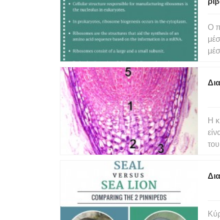
ρι
Ο π
μέσ
μέσ
ριβ
ριβ
Δι
ρι
Η κ
είν
του
βλα
σε 
Δια
στο
Κύρ