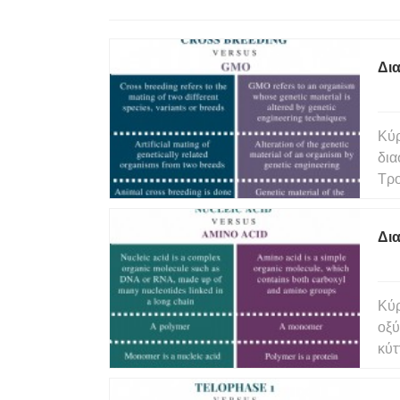
Δια
Κύρ
δια
Τρο
χρη
φυτ
Δια
δια
Κύρ
οξύ
κύτ
αμι
νου