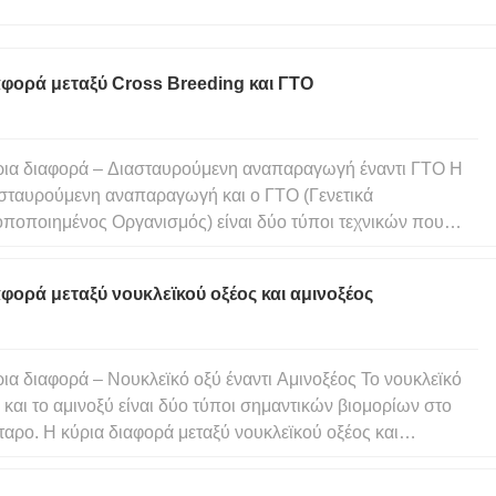
φορά μεταξύ Cross Breeding και ΓΤΟ
ια διαφορά – Διασταυρούμενη αναπαραγωγή έναντι ΓΤΟ Η
σταυρούμενη αναπαραγωγή και ο ΓΤΟ (Γενετικά
ποποιημένος Οργανισμός) είναι δύο τύποι τεχνικών που
σιμοποιούνται στη γεωργία για την ανάπτυξη ζώων και
ών με επιθυμητά χαρακτηριστικά. Η κύρια διαφορά μεταξύ
φορά μεταξύ νουκλεϊκού οξέος και αμινοξέος
σταύρωσης και ΓΤΟ είναι ό
ια διαφορά – Νουκλεϊκό οξύ έναντι Αμινοξέος Το νουκλεϊκό
 και το αμινοξύ είναι δύο τύποι σημαντικών βιομορίων στο
ταρο. Η κύρια διαφορά μεταξύ νουκλεϊκού οξέος και
νοξέος είναι ότι τονουκλεϊκό οξύ είναι ένα πολυμερές
κλεοτιδίων που αποθηκεύει γενετικές πληροφορίες ενός