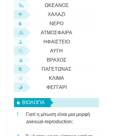
ΩΚΕΑΝΌΣ
ΧΑΛΆΖΙ
ΝΕΡΌ
ΑΤΜΌΣΦΑΙΡΑ
ΗΦΑΊΣΤΕΙΟ
ΑΥΓΉ
ΒΡΆΧΟΣ
ΠΑΓΕΤΏΝΑΣ
ΚΛΊΜΑ
ΦΕΓΓΆΡΙ
ΒΙΟΛΟΓΊΑ
Γιατί η μίτωση είναι μια μορφή
asexual-reproduction;