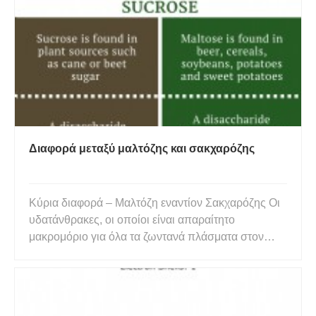
Αντίθετα, τα ηλεκτρόνια σθένους μοιράζονται μεταξύ
δύο ατόμων σε έ
Διαφορά μεταξύ μαλτόζης και σακχαρόζης
Κύρια διαφορά – Μαλτόζη εναντίον Σακχαρόζης Οι
υδατάνθρακες, οι οποίοι είναι απαραίτητο
μακρομόριο για όλα τα ζωντανά πλάσματα στον
κόσμο, μπορούν να χωριστούν σε τρεις κατηγορίες
γνωστές ως μονοσακχαρίτες, δισακχαρίτες και
πολυσακχαρίτες. Η μαλτόζη και η σακχαρόζη
θεωρούνται ως απλοί και πιο άφθονο