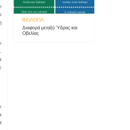
ι
ω
ΒΙΟΛΟΓΊΑ
η
Διαφορά μεταξύ Ύδρας και
Οβελίας
ν
.
α
ε
ν
α
Η