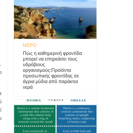
ΝΕΡΌ
Πώς η καθημερινή φροντίδα
μπορεί να επηρεάσει τους
.
υδρόβιους
οργανισμούς:Προϊόντα
ο
προσωπικής φροντίδας σε
άγρια ​​μύδια από παράκτια
νερά
α
ύ
ί
ο