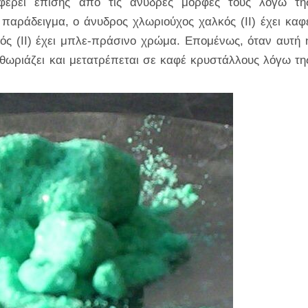
φέρει επίσης από τις άνυδρες μορφές τους λόγω τη
παράδειγμα, ο άνυδρος χλωριούχος χαλκός (II) έχει καφ
ς (II) έχει μπλε-πράσινο χρώμα. Επομένως, όταν αυτή 
εθωριάζει και μετατρέπεται σε καφέ κρυστάλλους λόγω τη