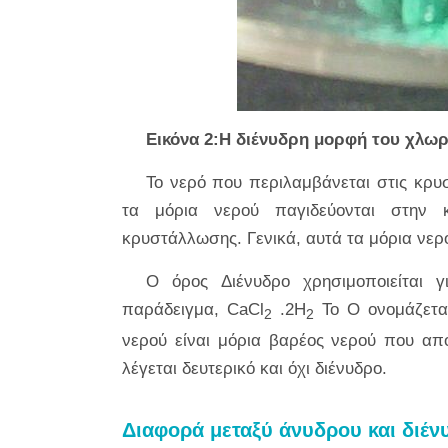
Εικόνα 2:Η διένυδρη μορφή του χλωρι
Το νερό που περιλαμβάνεται στις κρυ
τα μόρια νερού παγιδεύονται στην κ
κρυστάλλωσης. Γενικά, αυτά τα μόρια νε
Ο όρος Διένυδρο χρησιμοποιείται 
παράδειγμα, CaCl
.2Η
Το O ονομάζεται
2
2
νερού είναι μόρια βαρέος νερού που απο
λέγεται δευτερικό και όχι διένυδρο.
Διαφορά μεταξύ άνυδρου και διέν