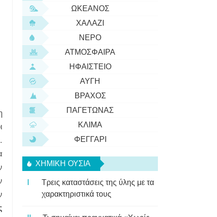
ΩΚΕΑΝΌΣ
ΧΑΛΆΖΙ
ΝΕΡΌ
ΑΤΜΌΣΦΑΙΡΑ
ΗΦΑΊΣΤΕΙΟ
ΑΥΓΉ
ΒΡΆΧΟΣ
ΠΑΓΕΤΏΝΑΣ
η
ΚΛΊΜΑ
ι
ΦΕΓΓΆΡΙ
.
α
ΧΗΜΙΚΉ ΟΥΣΊΑ
ν
ν
Τρεις καταστάσεις της ύλης με τα
ν
χαρακτηριστικά τους
ς