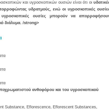
οσκοπικών και υγροσκοπικών ουσιών είναι ότι οι
υδατικέ
απορροφώντας υδρατμούς, ενώ οι υγροσκοπικές ουσίε
 υγροσκοπικές ουσίες μπορούν να απορροφήσου
ό διάλυμα. /strong>
ι
ατα
ατα
ατα
 αποχρωματιστού ανθοφόρου και του υγροσκοπικού
nt Substance, Eflorescence, Eflorescent Substances,