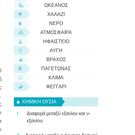
ΩΚΕΑΝΌΣ
ΧΑΛΆΖΙ
ΝΕΡΌ
ΑΤΜΌΣΦΑΙΡΑ
ΗΦΑΊΣΤΕΙΟ
ΑΥΓΉ
ΒΡΆΧΟΣ
ΠΑΓΕΤΏΝΑΣ
ό
ΚΛΊΜΑ
ή
ΦΕΓΓΆΡΙ
ς
.
ΧΗΜΙΚΉ ΟΥΣΊΑ
ς
ι
Διαφορά μεταξύ εξανίου και ν-
α
εξανίου
ν