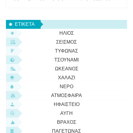
ζωής. Είναι ερευνήτρια στο Εργαστήριο Jet
Propulsion της NASA στην Πασαντένα και, με τον
συνάδελφό της, τον πρωτοπόρο γεωλόγο Michael
ΕΤΙΚΈΤΑ
J. Russell, μέλος του Ινσ
ΉΛΙΟΣ
ΣΕΙΣΜΌΣ
ΤΥΦΏΝΑΣ
ΤΣΟΥΝΆΜΙ
ΩΚΕΑΝΌΣ
ΧΑΛΆΖΙ
ΝΕΡΌ
ΑΤΜΌΣΦΑΙΡΑ
ΗΦΑΊΣΤΕΙΟ
ΑΥΓΉ
ΒΡΆΧΟΣ
ΠΑΓΕΤΏΝΑΣ