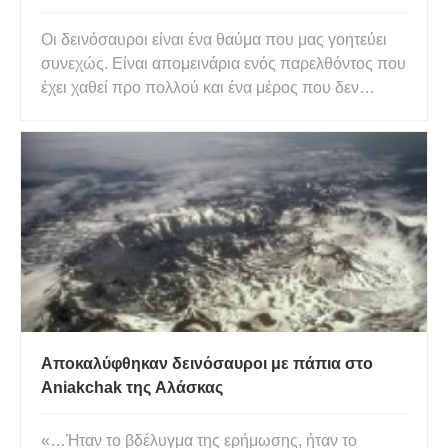
στην Κίνα
Οι δεινόσαυροι είναι ένα θαύμα που μας γοητεύει
συνεχώς. Είναι απομεινάρια ενός παρελθόντος που
έχει χαθεί προ πολλού και ένα μέρος που δεν
μπορούμε ποτέ να δούμε αληθινά με τα μάτια μας
(εκτός αν καταλάβουμε το ταξίδι στο χρόνο). Οι
άνθρωποι ανακαλύπτουν οστά δεινοσαύρων για
εκατοντάδες, ίσως και χ
Αποκαλύφθηκαν δεινόσαυροι με πάπια στο
Aniakchak της Αλάσκας
«…Ήταν το βδέλυγμα της ερήμωσης, ήταν το