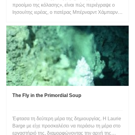
προοίμιο της κόλασης», είναι πώς περιέγραψε ο
Ιησουίτης ιερέας, ο πατέρας Μπέρναρντ Χάμπαρντ,
την Καλντέρα Aniakchak της οροσειράς των
Αλεούτιων λίγο μετά την έκρηξή της το 1931. Πέρα
από τη δραματική περιγραφή, όταν έμαθα για
πρώτη φορά την ευκαιρία να κατε
The Fly in the Primordial Soup
Έφτασα τη δεύτερη μέρα της δημιουργίας. Η Laurie
Barge με είχε προσκαλέσει να περάσω τη μέρα στο
εργαστήριό της, διαμορφώνοντας την αρχή της