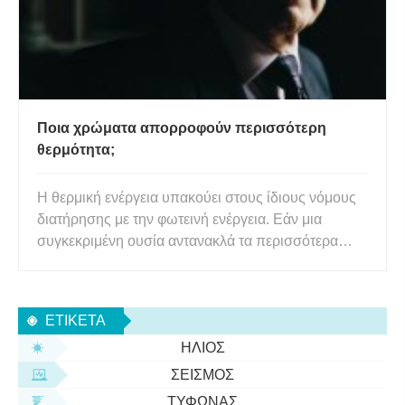
Ποια χρώματα απορροφούν περισσότερη
θερμότητα;
Η θερμική ενέργεια υπακούει στους ίδιους νόμους
διατήρησης με την φωτεινή ενέργεια. Εάν μια
συγκεκριμένη ουσία αντανακλά τα περισσότερα
μήκη κύματος φωτός, η περισσότερη θερμική
ενέργεια θα ανακλάται επίσης. Επομένως, λόγω της
φύσης του οπτικού φωτός, τα χρώματα που
ΕΤΙΚΈΤΑ
αντανακλούν τα περισσότερα μήκη κ
ΉΛΙΟΣ
ΣΕΙΣΜΌΣ
ΤΥΦΏΝΑΣ