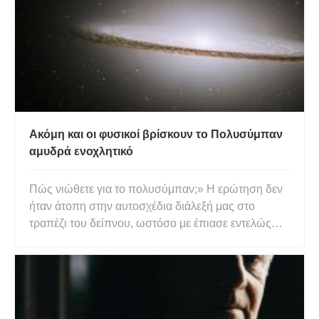
και άλλα ατυχήματα.
Ακόμη και οι φυσικοί βρίσκουν το Πολυσύμπαν
αμυδρά ενοχλητικό
Πώς νιώθετε για το πολυσύμπαν;» Η ερώτηση δεν
ήταν άτοπη στην αυτοσχέδια διάλεξή μας στο
τραπέζι του δείπνου, ωστόσο με έπιασε εντελώς
απρόοπτα. Δεν είναι ότι δεν με έχουν ρωτήσει ποτέ
πριν για το πολυσύμπαν, αλλά η εξήγηση μιας
θεωρητικής κατασκευής είναι πολύ διαφορετική
από το να πεις πώς νιώθεις