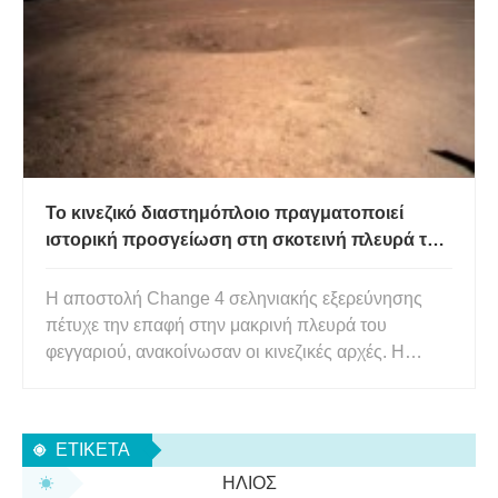
Change έχει ξεκινή
Το κινεζικό διαστημόπλοιο πραγματοποιεί
ιστορική προσγείωση στη σκοτεινή πλευρά του
φεγγαριού
Η αποστολή Change 4 σεληνιακής εξερεύνησης
πέτυχε την επαφή στην μακρινή πλευρά του
φεγγαριού, ανακοίνωσαν οι κινεζικές αρχές. Η
αποστολή, η οποία περιλαμβάνει ένα προσεδάφιο
και ένα ρόβερ, έγινε η πρώτη του είδους της
που προσγειώθηκε ποτέ στην μακρινή πλευρά του
ΕΤΙΚΈΤΑ
φεγγαριού. Έχουν γίνει πολλές απο
ΉΛΙΟΣ