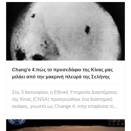
από το Πανεπιστήμιο της Βέρνης. Το ηφαιστειακά
ενεργό εξωφεγγάρι θα μπορούσε να κρύβεται στο
σύστημα εξωπλανητών WASP-4
Chang'e 4:πώς το προσεδάφιο της Κίνας μας
μιλάει από την μακρινή πλευρά της Σελήνης
Στις 3 Ιανουαρίου, η Εθνική Υπηρεσία Διαστήματος
της Κίνας (CNSA) προσγειώθηκε ένα διαστημικό
σκάφος, γνωστό ως Change 4, στην επιφάνεια της
μακρινής πλευράς της Σελήνης:ένα κατόρθωμα που
καμία άλλη διαστημική υπηρεσία δεν έχει καν
επιχειρήσει. Τώρα, το κατοικίδιο rover Yutu 2 του