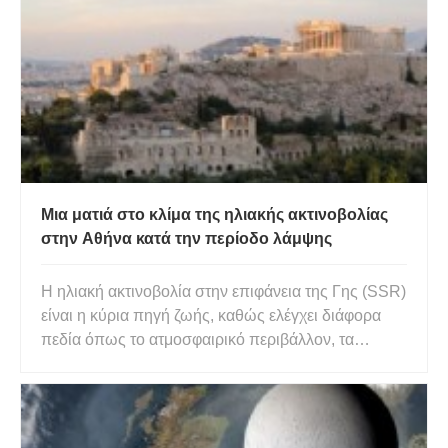
Μια ματιά στο κλίμα της ηλιακής ακτινοβολίας
στην Αθήνα κατά την περίοδο λάμψης
Η ηλιακή ακτινοβολία στην επιφάνεια της Γης (SSR)
είναι η κύρια πηγή ζωής, καθώς ελέγχει διάφορα
πεδία όπως το ατμοσφαιρικό περιβάλλον, τα
χερσαία οικοσυστήματα και το χερσαίο κλίμα. Η
SSR είναι η πιο άφθονη ανανεώσιμη πηγή
ενέργειας στη Γη. Ωστόσο, υφίσταται παραλλαγές
που προκαλούνται από αλλαγές