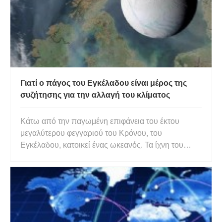
Γιατί ο πάγος του Εγκέλαδου είναι μέρος της
συζήτησης για την αλλαγή του κλίματος
Κάτω από την παγωμένη επιφάνεια του έκτου
μεγαλύτερου φεγγαριού του Κρόνου, του
Εγκέλαδου, κατοικεί ένας ωκεανός. Τα ίχνη του
εκτοξεύονται προς τον ουρανό μέσω ρωγμών στον
φλοιό μέσω κρυοηφαιστειακών λοφίων. Αυτό που
βρίσκεται στους κόκκους του πάγου και στους
ατμούς δεν είναι τίποτα λιγότερο από τα