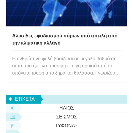
Αλυσίδες εφοδιασμού πόρων υπό απειλή από
την κλιματική αλλαγή
Η ανθρώπινη φυλή βασίζεται σε μεγάλο βαθμό σε
αυτό που έχει να προσφέρει η γη:ορυκτά από το
υπόγειο, τροφή από ξηρά και θάλασσα. Γνωρίζουμε
πόσο σημαντικοί είναι αυτοί οι πόροι για εμάς, αλλά
αυτό που δεν το σκεφτόμαστε συχνά πόσο
σημαντικό είναι να πάρουν αυτοί οι πόροι σε εμάς.
ΕΤΙΚΈΤΑ
Θα μπορούσατε να
ΉΛΙΟΣ
ΣΕΙΣΜΌΣ
ΤΥΦΏΝΑΣ