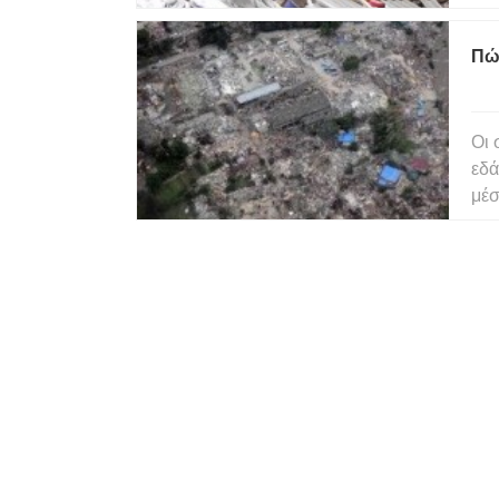
ρήγ
ανύ
Πώς
και
Οι 
εδά
μέσ
δημ
της
μια