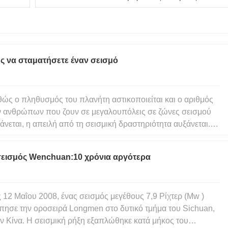
ς να σταματήσετε έναν σεισμό
ώς ο πληθυσμός του πλανήτη αστικοποιείται και ο αριθμός
 ανθρώπων που ζουν σε μεγαλουπόλεις σε ζώνες σεισμού
άνεται, η απειλή από τη σεισμική δραστηριότητα αυξάνεται.
ρι στιγμής αυτόν τον αιώνα, οι σεισμοί έχουν στοιχίσει
.000 ζωές και είναι θέμα χρόνου ένας μόνος σεισμός να
σεισμός Wenchuan:10 χρόνια αργότερα
οκαλέσε
ς 12 Μαΐου 2008, ένας σεισμός μεγέθους 7,9 Ρίχτερ (Mw )
πησε την οροσειρά Longmen στο δυτικό τμήμα του Sichuan,
ν Κίνα. Η σεισμική ρήξη εξαπλώθηκε κατά μήκος του