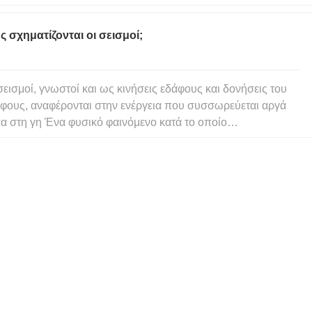
ματος για περισσότερα από 240 km και μετατόπισε και
ψωσε την επιφάνεια του εδάφους, σε ορισμένα σημεία, έως
 σχηματίζονται οι σεισμοί;
 10 μέτρα. Ο
σεισμοί, γνωστοί και ως κινήσεις εδάφους και δονήσεις του
φους, αναφέρονται στην ενέργεια που συσσωρεύεται αργά
α στη γη Ένα φυσικό φαινόμενο κατά το οποίο
ιουργούνται σεισμικά κύματα κατά τη δόνηση της επιφάνειας
 Γης που προκαλείται από μια ξαφνική απελευθέρωση. Είναι
 ειδική μορ