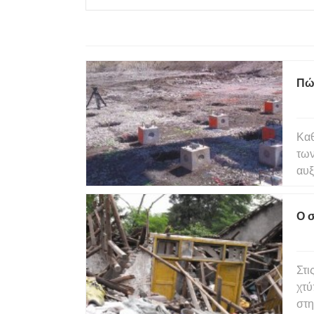
Πώ
Καθ
των
αυξ
Μέχ
750
Ο 
πρ
Στι
χτύ
στη