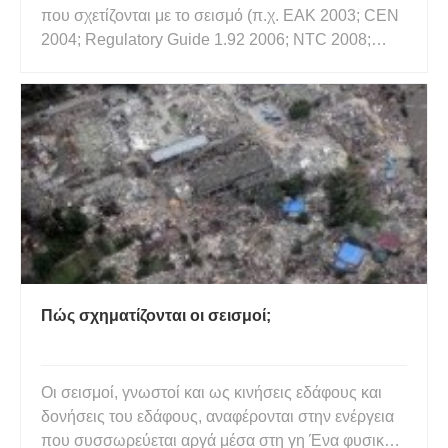
που σχετίζονται με το σεισμό (π.χ. EAK 2003; CEN
2004; Regulatory Guide 1.92 2006; NTC 2008;
ASCE 2014) είναι η παροχή κατευθυντήριων
γραμμών για τον ασφαλή σχεδιασμό και την
κατασκευή κατασκευών έναντι σεισμικών φορτίων.
Ωστόσο, οι σύγχρονες πρότυπες διατά
Πώς σχηματίζονται οι σεισμοί;
Οι σεισμοί, γνωστοί και ως κινήσεις εδάφους και
δονήσεις του εδάφους, αναφέρονται στην ενέργεια
που συσσωρεύεται αργά μέσα στη γη Ένα φυσικό