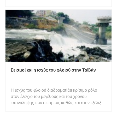
φαινόμενο κατά το οποίο δημιουργούνται σεισμικά
κύματα κατά τη δόνηση της επιφάνειας της Γης που
προκαλείται από μια ξαφνική απελευθέρωση. Είναι
μια ειδική μορ
Σεισμοί και η ισχύς του φλοιού στην Ταϊβάν
Η ισχύς του φλοιού διαδραματίζει κρίσιμο ρόλο
στον έλεγχο του μεγέθους και του χρόνου
επανάληψης των σεισμών, καθώς και στην εξέλιξη
της τεκτονικής πλακών και της οικοδόμησης
βουνών στη γεωλογική χρονική κλίμακα. Με έναν