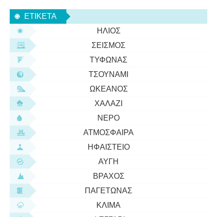
πρόσφατα αναπτυγμένο αλγόριθμο, μπορέσαμε να
ΕΤΙΚΈΤΑ
διερευνήσουμε την εξέλιξη της αντο
ΉΛΙΟΣ
ΣΕΙΣΜΌΣ
ΤΥΦΏΝΑΣ
ΤΣΟΥΝΆΜΙ
ΩΚΕΑΝΌΣ
ΧΑΛΆΖΙ
ΝΕΡΌ
ΑΤΜΌΣΦΑΙΡΑ
ΗΦΑΊΣΤΕΙΟ
ΑΥΓΉ
ΒΡΆΧΟΣ
ΠΑΓΕΤΏΝΑΣ
ΚΛΊΜΑ