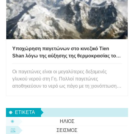
Υποχώρηση παγετώνων στο κινεζικό Tien
Shan λόγω της αύξησης της θερμοκρασίας του
αέρα
Οι παγετώνες είναι οι μεγαλύτερες δεξαμενές
γλυκού νερού στη Γη. Πολλοί παγετώνες
αποθηκεύουν το νερό ως πάγο με τη χιονόπτωση
κατά τις ψυχρότερες εποχές και στη συνέχεια το
απελευθερώνουν αργότερα με τη μορφή λιωμένου
νερού από το λιώσιμο των παγετώνων κατά τις
ΕΤΙΚΈΤΑ
καλοκαιρινές θερμοκρασίες. Το λιωμέν
ΉΛΙΟΣ
ΣΕΙΣΜΌΣ