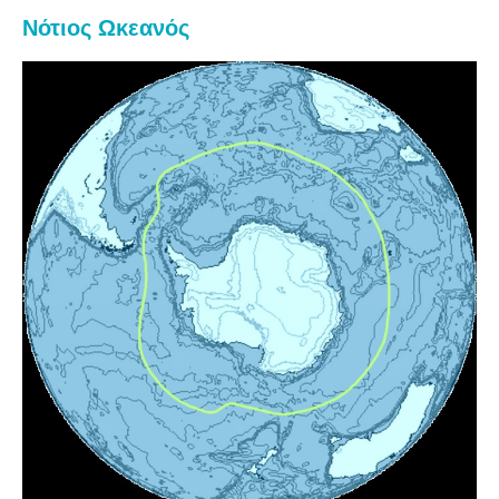
Νότιος Ωκεανός