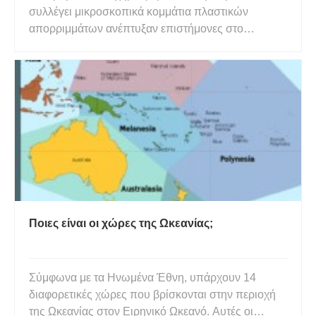
συλλέγει μικροσκοπικά κομμάτια πλαστικών
απορριμμάτων ανέπτυξαν επιστήμονες στο
Πανεπιστήμιο Σιτσουάν της Κίνας. Το ρομπότ
χρησιμοποιεί φως από ένα λέιζερ για να χτυπήσει
την ουρά του πλάι-πλάι και έχει ένα σώμα που
μπορεί να προσελκύει μόρια που βρίσκονται σ
Ποιες είναι οι χώρες της Ωκεανίας;
Σύμφωνα με τα Ηνωμένα Έθνη, υπάρχουν 14
διαφορετικές χώρες που βρίσκονται στην περιοχή
της Ωκεανίας στον Ειρηνικό Ωκεανό. Αυτές οι