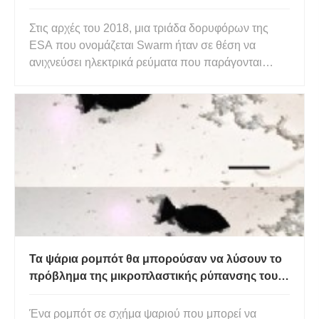
Στις αρχές του 2018, μια τριάδα δορυφόρων της
ESA που ονομάζεται Swarm ήταν σε θέση να
ανιχνεύσει ηλεκτρικά ρεύματα που παράγονται
στους ωκεανούς του κόσμου καθώς σύρονται μέσω
του μαγνητικού πεδίου της Γης από τη βαρυτική
έλξη της Σελήνης. Αυτά τα ρεύματα μπορούν στη
συνέχεια να προκαλέσουν τα δικά
Τα ψάρια ρομπότ θα μπορούσαν να λύσουν το
πρόβλημα της μικροπλαστικής ρύπανσης του
ωκεανού
Ένα ρομπότ σε σχήμα ψαριού που μπορεί να