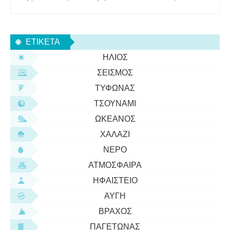
χώρες είναι:Αυστραλία, Παπούα Νέα Γουινέα, Νέα
Ζηλανδία, Φίτζι, Νήσοι Σολομώντα, Μικρονησία,
Βανουάτου, Σαμόα, Κιριμπάτι, Τόνγκα, Νήσοι
ΕΤΙΚΈΤΑ
Μάρσαλ, Παλάου, Τουβαλού και Ναου
ΉΛΙΟΣ
ΣΕΙΣΜΌΣ
ΤΥΦΏΝΑΣ
ΤΣΟΥΝΆΜΙ
ΩΚΕΑΝΌΣ
ΧΑΛΆΖΙ
ΝΕΡΌ
ΑΤΜΌΣΦΑΙΡΑ
ΗΦΑΊΣΤΕΙΟ
ΑΥΓΉ
ΒΡΆΧΟΣ
ΠΑΓΕΤΏΝΑΣ