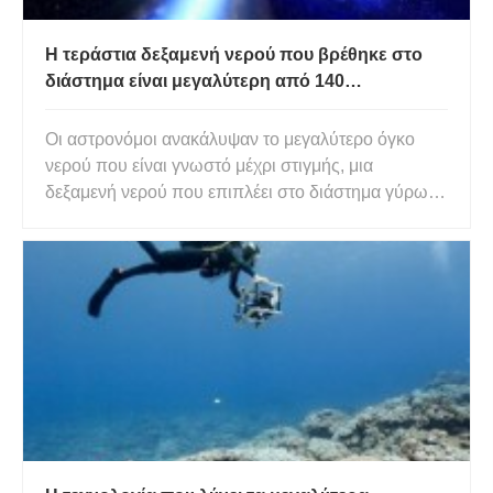
Η τεράστια δεξαμενή νερού που βρέθηκε στο
διάστημα είναι μεγαλύτερη από 140
τρισεκατομμύρια ωκεανούς της γης
Οι αστρονόμοι ανακάλυψαν το μεγαλύτερο όγκο
νερού που είναι γνωστό μέχρι στιγμής, μια
δεξαμενή νερού που επιπλέει στο διάστημα γύρω
από ένα αρχαίο μακρινό κβάζαρ, που έχει μάζα 140
τρισεκατομμυρίων φορές τη μάζα του νερού στους
ωκεανούς της Γης. Είναι αξιοσημείωτο ότι το
εύρημα χρονολογήθηκε ως 1