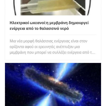
Ηλεκτρικοί ωκεανοί:η μεμβράνη δημιουργεί
ενέργεια από το θαλασσινό νερό
Μια νέα μορφή θαλάσσιας ενέργειας είναι στον
ορίζοντα αφού οι ερευνητές ανέπτυξαν μια
μεμβράνη που μπορεί να συλλέξει ενέργεια από το
θαλασσινό νερό. Η τεχνολογία βασίζεται στη
διαδικασία της όσμωσης, όπου το νερό ή οι
διαλυμένες ουσίες (π.χ. αλάτι) κινούνται σε μια
ημιπερατή μεμβράνη, προκειμένου