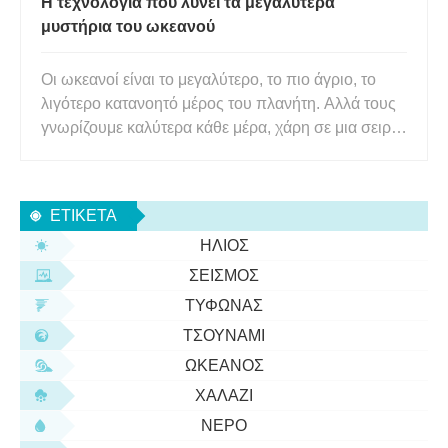
Η τεχνολογία που λύνει τα μεγαλύτερα
μυστήρια του ωκεανού
Οι ωκεανοί είναι το μεγαλύτερο, το πιο άγριο, το
λιγότερο κατανοητό μέρος του πλανήτη. Αλλά τους
γνωρίζουμε καλύτερα κάθε μέρα, χάρη σε μια σειρά
από τεχνολογίες που καταλαβαίνουν τα βάθη με
νέους και εφευρετικούς τρόπους. Μερικοί ερευνητές
συλλαμβάνουν πράγματα από τη θάλασσα και τα
ΕΤΙΚΈΤΑ
μεταφέρουν στο
ΉΛΙΟΣ
ΣΕΙΣΜΌΣ
ΤΥΦΏΝΑΣ
ΤΣΟΥΝΆΜΙ
ΩΚΕΑΝΌΣ
ΧΑΛΆΖΙ
ΝΕΡΌ