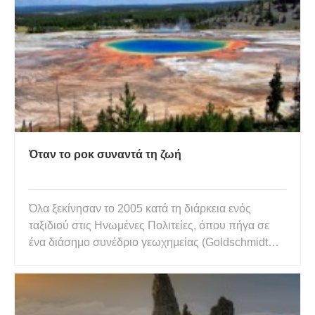
τους ζωής. Εδώ είναι μόνο μερικοί από τους
φανταστικούς βραχώδεις σχηματισμούς που βρέ
Όταν το ροκ συναντά τη ζωή
Όλα ξεκίνησαν το 2005 κατά τη διάρκεια ενός
ταξιδιού στις Ηνωμένες Πολιτείες, όπου πήγα σε
ένα διάσημο συνέδριο γεωχημείας (Goldschmidt
Conference, Moscow, Idaho). Τις επόμενες
εβδομάδες διέσχισα τα Βραχώδη Όρη και
επισκέφτηκα πολλά εθνικά πάρκα,
συμπεριλαμβανομένου του Yellowstone Park. Από