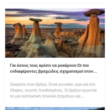
Για όσους τους αρέσει να ροκάρουν:Οι πιο
ενδιαφέροντες βραχώδεις σχηματισμοί στον
πλανήτη
Σκεφτείτε έναν βράχο. Είναι γωνιακό, γκρι και στο
έδαφος, σωστά; Λανθασμένος. Οι βράχοι έρχονται
σε μια εκπληκτική ποικιλία σχημάτων και
χρωμάτων, που μας βοηθούν να
αποκρυπτογραφήσουμε τις ιστορίες της γεωλογικής