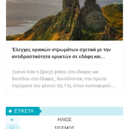
τα πολ
Έλεγχος οριακών στρωμάτων σχετικά με την
αντιδραστικότητα ορυκτών σε εδάφη και
πετρώματα
Ξεκινά όταν η βροχή φτάνει στο έδαφος και
διεισδύει στο έδαφος, διεισδύοντας στα πρώτα
στρώματα του φλοιού της Γης όπου κυκλοφορούν
τα υπόγεια ύδατα. Αυτό το νερό αντιδρά με τα
πετρώματα, διαλύοντας ορισμένα μέταλλα και
αναπτύσσοντας άλλα. Παρουσία διαλυμένου
ΕΤΙΚΈΤΑ
διοξειδίου του άνθρακα, τα νεοσχηματισμ
ΉΛΙΟΣ
ΣΕΙΣΜΌΣ