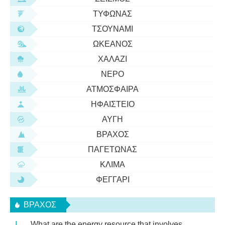
ΤΥΦΏΝΑΣ
ΤΣΟΥΝΆΜΙ
ΩΚΕΑΝΌΣ
ΧΑΛΆΖΙ
ΝΕΡΌ
ΑΤΜΌΣΦΑΙΡΑ
ΗΦΑΊΣΤΕΙΟ
ΑΥΓΉ
ΒΡΆΧΟΣ
ΠΑΓΕΤΏΝΑΣ
ΚΛΊΜΑ
ΦΕΓΓΆΡΙ
ΒΡΆΧΟΣ
What are the energy resource that involves