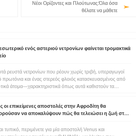
Νέοι Ορίζοντες και Πλούτωνας:Όλα όσα
θέλατε να μάθετε
εσωτερικό ενός αστεριού νετρονίων φαίνεται τρομακτικά
είο
τά ρευστά νετρονίων που ρέουν χωρίς τριβή, υπεραγωγοί
 πρωτόνια και ένας στερεός φλοιός κατασκευασμένος από
τικά άτομα—χαρακτηριστικά όπως αυτά καθιστούν τα
έρια νετρονίων μερικά από τα πιο παράξενα αντικείμενα που
υμε βρει στον κόσμο μέχρι στιγμής. Συσκευάζουν όλη τη μάζα
 οι επικείμενες αποστολές στην Αφροδίτη θα
ς αστερι
ορούσαν να αποκαλύψουν πώς θα τελειώσει η ζωή στη
αι τυπικό, περιμένετε για μία αποστολή Venus και