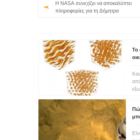
Η NASA συνεχίζει να αποκαλύπτει
πληροφορίες για τη Δήμητρα
Το 
οικ
Καυ
από
εξω
αστ
έχο
Πώς
ενό
μπ
Γη
Είν