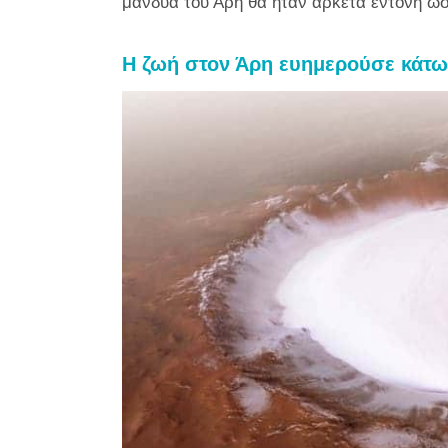
μανδύα του Άρη θα ήταν αρκετά έντονη ώσ
Η ζωή στον Άρη ευημερούσε κάτω 