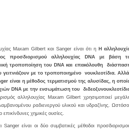
χίας Maxam Gilbert και Sanger είναι ότι η
Η αλληλουχί
οδος προσδιορισμού αλληλουχίας DNA
με βάση τ
ημική τροποποίηση του DNA και επακόλουθη
διάσπασ
 γειτνιάζουν με το τροποποιημένο
νουκλεοτίδια.
Αλλά
ger είναι η μέθοδος τερματισμού της αλυσίδας, η οποί
υχιών DNA με την ενσωμάτωση του
διδεοξυνουκλεοτίδι
ρισμός αλληλουχίας Maxam Gilbert χρησιμοποιεί μεγάλ
αμβανομένου ραδιενεργού υλικού και υδραζίνης. Ωστόσο
 επικίνδυνες χημικές ουσίες.
 Sanger είναι οι δύο συμβατικές μέθοδοι προσδιορισμο