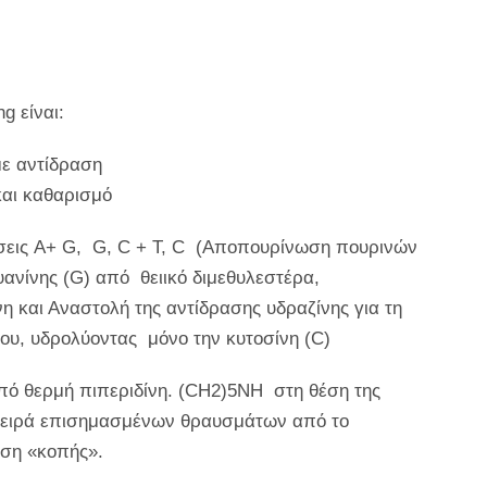
g είναι:
με αντίδραση
 και καθαρισμό
άσεις A+ G, G, C + T, C (Αποπουρίνωση πουρινών
ανίνης (G) από θειικό διμεθυλεστέρα,
 και Αναστολή της αντίδρασης υδραζίνης για τη
ου, υδρολύοντας μόνο την κυτοσίνη (C)
ό θερμή πιπεριδίνη. (CH2)5NH στη θέση της
σειρά επισημασμένων θραυσμάτων από το
έση «κοπής».