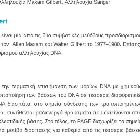
Αλληλουχία Maxam Gilbert, Αλληλουχία Sanger
ert
είναι μία από τις δύο συμβατικές μεθόδους προσδιορισμο
ον Allan Maxam και Walter Gilbert το 1977–1980. Επίσης
ιορισμού αλληλουχίας DNA.
ι την τερματική επισήμανση των μορίων DNA με χημικού
οποποίηση των βάσεων του DNA σε τέσσερις διαφορετικέ
 DNA διασπάται στο σημείο σύνδεσης των τροποποιημένω
ια, συντίθενται ραδιενεργά θραύσματα που εκτείνονται απ
λεοτιδικής βάσης. Στο τέλος, το PAGE διαχωρίζει το σημεί
ά μοτίβα διάσπασης για καθεμία από τις τέσσερις βάσει