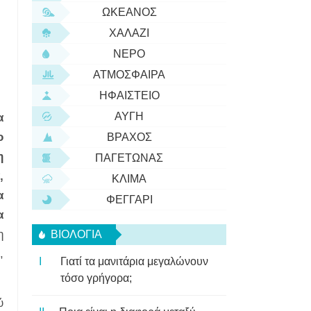
ΩΚΕΑΝΌΣ
ΧΑΛΆΖΙ
ΝΕΡΌ
ΑΤΜΌΣΦΑΙΡΑ
ΗΦΑΊΣΤΕΙΟ
ΑΥΓΉ
α
ο
ΒΡΆΧΟΣ
η
ΠΑΓΕΤΏΝΑΣ
,
ΚΛΊΜΑ
α
ΦΕΓΓΆΡΙ
α
η
ΒΙΟΛΟΓΊΑ
,
Γιατί τα μανιτάρια μεγαλώνουν
τόσο γρήγορα;
ύ