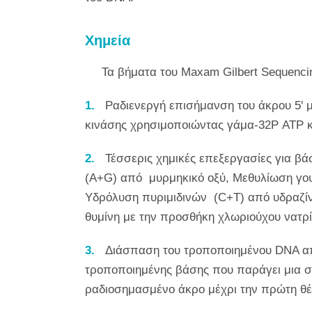
Χημεία
Τα βήματα του Maxam Gilbert Sequencin
Ραδιενεργή επισήμανση του άκρου 5' 
κινάσης χρησιμοποιώντας γάμα-32P ATP
Τέσσερις χημικές επεξεργασίες για β
(A+G) από μυρμηκικό οξύ, Μεθυλίωση γου
Υδρόλυση πυριμιδινών (C+T) από υδραζίνη
θυμίνη με την προσθήκη χλωριούχου νατρί
Διάσπαση του τροποποιημένου DNA απ
τροποποιημένης βάσης που παράγει μια 
ραδιοσημασμένο άκρο μέχρι την πρώτη θ