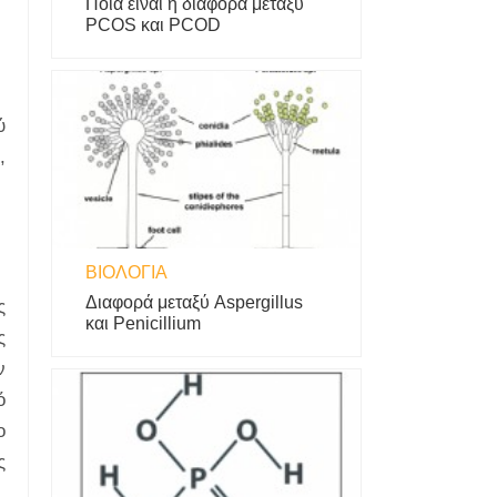
Ποια είναι η διαφορά μεταξύ
PCOS και PCOD
ύ
,
ΒΙΟΛΟΓΊΑ
Διαφορά μεταξύ Aspergillus
ς
και Penicillium
ς
ν
ό
ο
ς