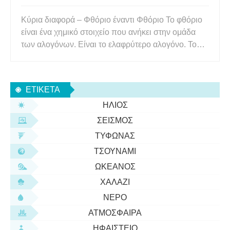
Κύρια διαφορά – Φθόριο έναντι Φθόριο Το φθόριο
είναι ένα χημικό στοιχείο που ανήκει στην ομάδα
των αλογόνων. Είναι το ελαφρύτερο αλογόνο. Το
φθόριο είναι ένα ανιόν που σχηματίζεται από
φθόριο. Το φθόριο βρίσκεται συχνά με τη μορφή
ανιόντος φθορίου σε ενώσεις. Έχει βρεθεί ότι το
ΕΤΙΚΈΤΑ
φθόριο είναι το 13 πι
ΉΛΙΟΣ
ΣΕΙΣΜΌΣ
ΤΥΦΏΝΑΣ
ΤΣΟΥΝΆΜΙ
ΩΚΕΑΝΌΣ
ΧΑΛΆΖΙ
ΝΕΡΌ
ΑΤΜΌΣΦΑΙΡΑ
ΗΦΑΊΣΤΕΙΟ