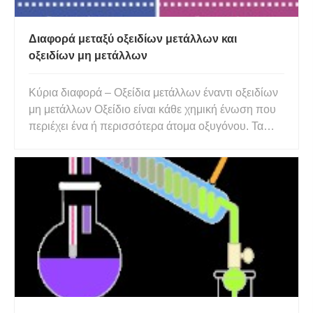
Διαφορά μεταξύ οξειδίων μετάλλων και
οξειδίων μη μετάλλων
Κύρια διαφορά – Οξείδια μετάλλων έναντι οξειδίων
μη μετάλλων Οξείδιο είναι κάθε χημική ένωση που
περιέχει ένα ή περισσότερα άτομα οξυγόνου. Τα
μέταλλα είναι ουσίες που έχουν μοναδικές ιδιότητες,
όπως εξαιρετική ηλεκτρική και θερμική
αγωγιμότητα, ανακλαστικότητα του φωτός,
ελατότητα και ολκιμότητα. Τ