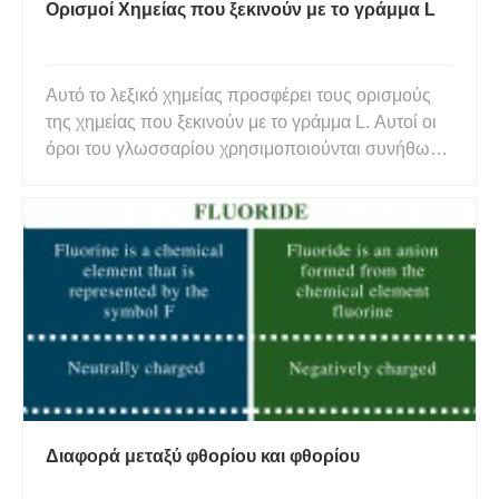
Ορισμοί Χημείας που ξεκινούν με το γράμμα L
Αυτό το λεξικό χημείας προσφέρει τους ορισμούς
της χημείας που ξεκινούν με το γράμμα L. Αυτοί οι
όροι του γλωσσαρίου χρησιμοποιούνται συνήθως
στη χημεία και τη χημική μηχανική. Κάντε κλικ στο
παρακάτω γράμμα για να βρείτε τους όρους και
τους ορισμούς που ξεκινούν με αυτό το γράμμα. A
B C D E F G H
Διαφορά μεταξύ φθορίου και φθορίου