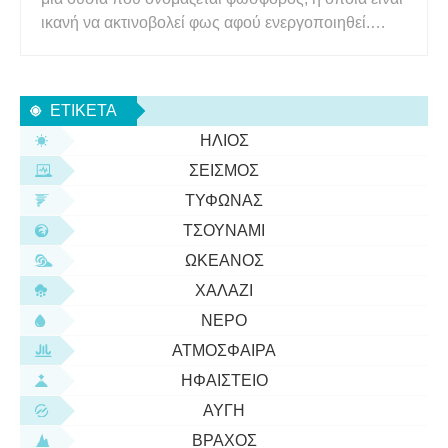
ικανή να ακτινοβολεί φως αφού ενεργοποιηθεί.
Τέτοιες ουσίες πρώτα απορροφούν ενέργεια για
μεγάλες περιόδους όταν εκτίθενται στο φως και στη
συνέχεια ακτινοβολούν ορατό φως στο σκοτάδι. Τα
ΕΤΙΚΈΤΑ
νήπια και τα μ
ΉΛΙΟΣ
ΣΕΙΣΜΌΣ
ΤΥΦΏΝΑΣ
ΤΣΟΥΝΆΜΙ
ΩΚΕΑΝΌΣ
ΧΑΛΆΖΙ
ΝΕΡΌ
ΑΤΜΌΣΦΑΙΡΑ
ΗΦΑΊΣΤΕΙΟ
ΑΥΓΉ
ΒΡΆΧΟΣ