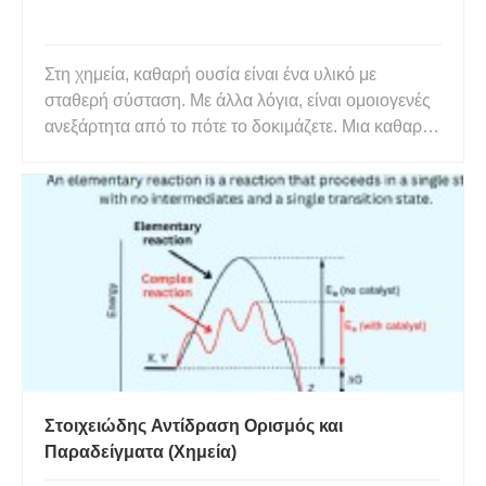
Στη χημεία, καθαρή ουσία είναι ένα υλικό με
σταθερή σύσταση. Με άλλα λόγια, είναι ομοιογενές
ανεξάρτητα από το πότε το δοκιμάζετε. Μια καθαρή
ουσία αποτελείται εξ ολοκλήρου από έναν τύπο
ατόμου ή ένωσης. Συμμετέχει προβλέψιμα σε μια
χημική αντίδραση. Παραδείγματα καθαρών ουσιών
Τα καλύτερα παραδείγ
Στοιχειώδης Αντίδραση Ορισμός και
Παραδείγματα (Χημεία)