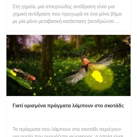
Στη χημεία, μια στοιχειώδης αντίδραση είναι μια
χημική αντίδραση που προχωρά σε ένα μόνο βήμα
με μία μόνο μεταβατική κατάσταση (αντιδρώντα →
προϊόντα). Μια στοιχειώδης αντίδραση δεν μπορεί
να αναλυθεί σε απλούστερες αντιδράσεις και γενικά
δεν έχει ενδιάμεσα. Αντίθετα, μια σύνθετη
αντίδραση ή μη στοι
Γιατί ορισμένα πράγματα λάμπουν στο σκοτάδι;
Τα πράγματα που λάμπουν στο σκοτάδι περιέχουν
μια ουσία που ονομάζεται φώσφορος, η οποία είναι