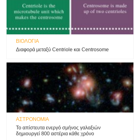
ΒΙΟΛΟΓΊΑ
Διαφορά μεταξύ Centriole και Centrosome
ΑΣΤΡΟΝΟΜΊΑ
Το απίστευτα ενεργό σμήνος γαλαξιών
δημιουργεί 800 αστέρια κάθε χρόνο