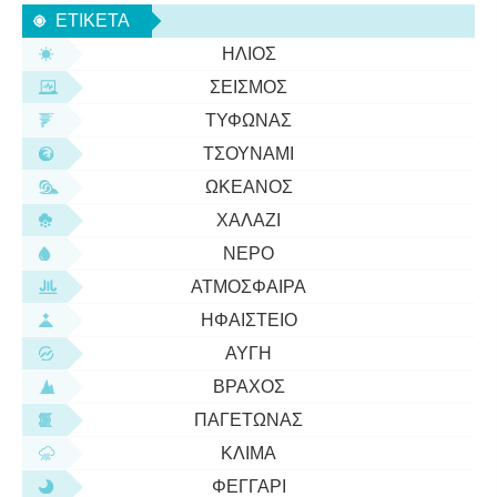
Σταθερά προϊόντος διαλυτότητας Τι είναι ο πολικός
ΕΤΙΚΈΤΑ
ομοιοπολικός
ΉΛΙΟΣ
ΣΕΙΣΜΌΣ
ΤΥΦΏΝΑΣ
ΤΣΟΥΝΆΜΙ
ΩΚΕΑΝΌΣ
ΧΑΛΆΖΙ
ΝΕΡΌ
ΑΤΜΌΣΦΑΙΡΑ
ΗΦΑΊΣΤΕΙΟ
ΑΥΓΉ
ΒΡΆΧΟΣ
ΠΑΓΕΤΏΝΑΣ
ΚΛΊΜΑ
ΦΕΓΓΆΡΙ