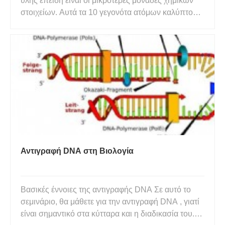
ύλης επειδή είναι οι μικρότερες μονάδες χημικών
στοιχείων. Αυτά τα 10 γεγονότα ατόμων καλύπτουν
βασικές πληροφορίες για τα άτομα καθώς και
μερικά διασκεδαστικά γεγονότα. Η λέξη άτομο
προέρχεται από την ελληνική λέξη atomos , που
σημαίνει «αδιαίρετο»
Αντιγραφή DNA στη Βιολογία
Βασικές έννοιες της αντιγραφής DNA Σε αυτό το
σεμινάριο, θα μάθετε για την αντιγραφή DNA , γιατί
είναι σημαντικό στα κύτταρα και η διαδικασία του.