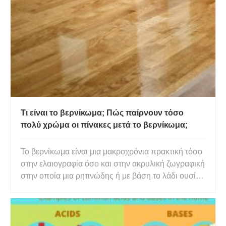
Τι είναι το βερνίκωμα; Πώς παίρνουν τόσο
πολύ χρώμα οι πίνακες μετά το βερνίκωμα;
Το βερνίκωμα είναι μια μακροχρόνια πρακτική τόσο
στην ελαιογραφία όσο και στην ακρυλική ζωγραφική
στην οποία μια ρητινώδης ή με βάση το λάδι ουσία
απλώνεται αραιά και ομοιόμορφα στην επιφάνεια
του ολοκληρωμένου πίνακα. Αυτό εξυπηρετεί δύο
διαφορετικούς σκοπούς:τη βελτίωση της συνολικής
οπτικής ποιότ