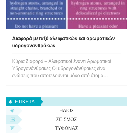
Διαφορά μεταξύ αλειφατικών και αρωματικών
υδρογονανθράκων
Κύρια διαφορά – Αλειφατικοί έναντι Αρωματικοί
Υδρογονάνθρακες Οι υδρογονάνθρακες είναι
ενώσεις που αποτελούνται μόνο από άτομα
άνθρακα και άτομα υδρογόνου που συνδέονται
μεταξύ τους μέσω ομοιοπολικών δεσμών. Αυτές οι
ενώσεις μπορούν να κατηγοριοποιηθούν σε δύο
ΕΤΙΚΈΤΑ
ομάδες ανάλογα με τη διάταξη των ατόμων
ΉΛΙΟΣ
ΣΕΙΣΜΌΣ
ΤΥΦΏΝΑΣ