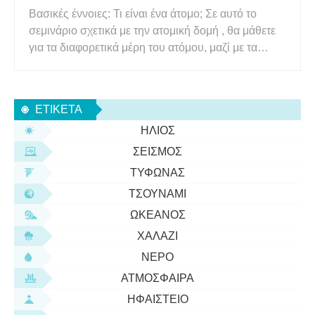
Βασικές έννοιες: Τι είναι ένα άτομο; Σε αυτό το
σεμινάριο σχετικά με την ατομική δομή , θα μάθετε
για τα διαφορετικά μέρη του ατόμου, μαζί με τα
υποατομικά σωματίδια που βρίσκονται σε κάθε
περιοχή. Θα μάθετε επίσης για τις ιδιότητες που
μπορούν να βρεθούν μέσω των υποατομικών
ΕΤΙΚΈΤΑ
σωματιδίων. Αυτές οι ι
ΉΛΙΟΣ
ΣΕΙΣΜΌΣ
ΤΥΦΏΝΑΣ
ΤΣΟΥΝΆΜΙ
ΩΚΕΑΝΌΣ
ΧΑΛΆΖΙ
ΝΕΡΌ
ΑΤΜΌΣΦΑΙΡΑ
ΗΦΑΊΣΤΕΙΟ