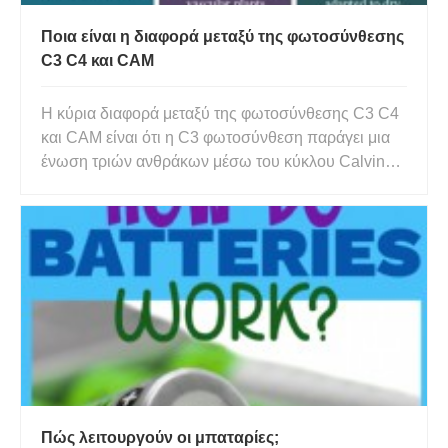
Ποια είναι η διαφορά μεταξύ της φωτοσύνθεσης
C3 C4 και CAM
Η κύρια διαφορά μεταξύ της φωτοσύνθεσης C3 C4
και CAM είναι ότι η C3 φωτοσύνθεση παράγει μια
ένωση τριών ανθράκων μέσω του κύκλου Calvin
και η φωτοσύνθεση C4 παράγει μια ενδιάμεση
ένωση τεσσάρων άνθρακα, η οποία διασπάται σε
μια ένωση τριών άνθρακα για τον κύκλο Calvin, ενώ
η CAM Η φωτοσύνθεση συγκε
Πώς λειτουργούν οι μπαταρίες;