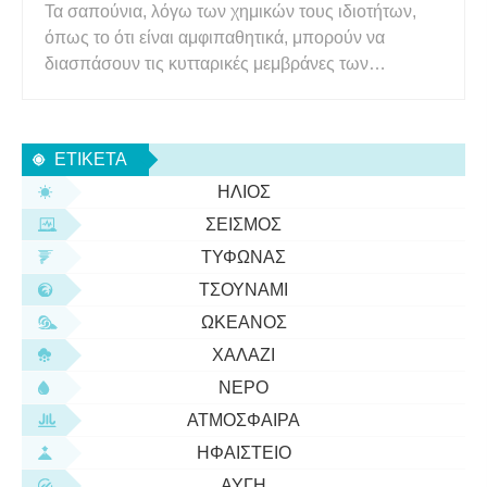
Τα σαπούνια, λόγω των χημικών τους ιδιοτήτων,
όπως το ότι είναι αμφιπαθητικά, μπορούν να
διασπάσουν τις κυτταρικές μεμβράνες των
βακτηρίων και άλλων παθογόνων κυττάρων, καθώς
και το περίβλημα πολλών ιών. Γονείς, γιατροί,
ακόμη και διαφημίσεις σαπουνιού, μας
ΕΤΙΚΈΤΑ
συμβουλεύουν να πλένουμε τα χέρια μας
ΉΛΙΟΣ
ΣΕΙΣΜΌΣ
ΤΥΦΏΝΑΣ
ΤΣΟΥΝΆΜΙ
ΩΚΕΑΝΌΣ
ΧΑΛΆΖΙ
ΝΕΡΌ
ΑΤΜΌΣΦΑΙΡΑ
ΗΦΑΊΣΤΕΙΟ
ΑΥΓΉ