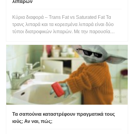
λιπαρών
Κύρια διαφορά – Trans Fat vs Saturated Fat Τα
τρανς λιπαρά και τα κορεσμένα λιπαρά είναι δύο
τύποι διατροφικών λιπαρών. Με την παρουσία
υπερβολικών θερμίδων, το σώμα παράγει λίπη. Το
λίπος που προέρχεται από ζωικές και φυτικές
πηγές και χρησιμεύει ως μακροθρεπτικό συστατικό
στο σώμα ονομάζεται διαιτ
Τα σαπούνια καταστρέφουν πραγματικά τους
ιούς; Αν ναι, πώς;