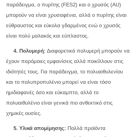
παράδειγμα, ο πυρίτης (FES2) και ο χρυσός (AU)
μπορούν να είναι χρυσαφένια, αλλά ο πυρίτης είναι
εύθραυστος και εύκολα γδαρμένος ενώ ο χρυσός
είναι πολύ μαλακός και εύπλαστος.
4. Πολυμερή:
Διαφορετικά πολυμερή μπορούν να
έχουν παρόμοιες εμφανίσεις αλλά ποικίλλουν στις
ιδιότητές τους. Για παράδειγμα, το πολυαιθυλενίου
και το πολυπροπυλένιο μπορεί να είναι τόσο
ημιδιαφανές όσο και εύκαμπτο, αλλά το
πολυαιθυλένιο είναι γενικά πιο ανθεκτικό στις
χημικές ουσίες.
5. Υλικά απομίμησης:
Πολλά προϊόντα