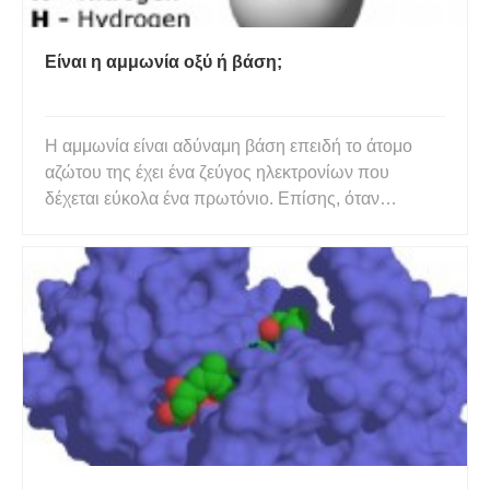
Είναι η αμμωνία οξύ ή βάση;
Η αμμωνία είναι αδύναμη βάση επειδή το άτομο
αζώτου της έχει ένα ζεύγος ηλεκτρονίων που
δέχεται εύκολα ένα πρωτόνιο. Επίσης, όταν
διαλύεται στο νερό, η αμμωνία αποκτά ιόντα
υδρογόνου από το νερό για να παράγει υδροξείδιο
και ιόντα αμμωνίου. Η παραγωγή αυτών των
ιόντων υδροξειδίου είναι που προσδίδει