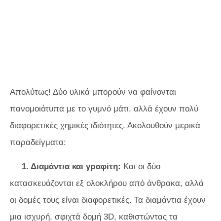
Απολύτως! Δύο υλικά μπορούν να φαίνονται
πανομοιότυπα με το γυμνό μάτι, αλλά έχουν πολύ
διαφορετικές χημικές ιδιότητες. Ακολουθούν μερικά
παραδείγματα:
1. Διαμάντια και γραφίτη:
Και οι δύο
κατασκευάζονται εξ ολοκλήρου από άνθρακα, αλλά
οι δομές τους είναι διαφορετικές. Τα διαμάντια έχουν
μια ισχυρή, σφιχτά δομή 3D, καθιστώντας τα