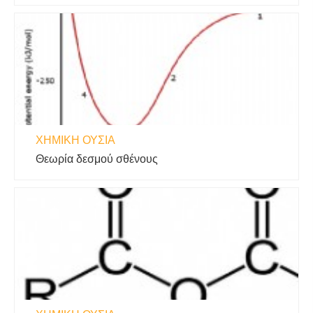
ΧΗΜΙΚΉ ΟΥΣΊΑ
Θεωρία δεσμού σθένους