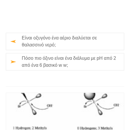
Είναι οξυγόνο ένα αέριο διαλύεται σε
θαλασσινό νερό;
Πόσο πιο όξινο είναι ένα διάλυμα με pH από 2
από ένα 6 βασικό w w;