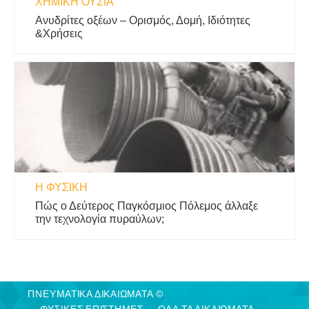
ΧΗΜΙΚΉ ΟΥΣΊΑ
Ανυδρίτες οξέων – Ορισμός, Δομή, Ιδιότητες
&Χρήσεις
Η ΦΥΣΙΚΗ
Πώς ο Δεύτερος Παγκόσμιος Πόλεμος άλλαξε
την τεχνολογία πυραύλων;
ΠΝΕΥΜΑΤΙΚΑ ΔΙΚΑΙΩΜΑΤΑ ©
ΦΥΣΙΚΈΣ ΕΠΙΣΤΉΜΕΣ
ΟΛΑ ΤΑ ΔΙΚΑΙΩΜΑΤΑ