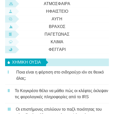
ΑΤΜΌΣΦΑΙΡΑ
ΗΦΑΊΣΤΕΙΟ
ΑΥΓΉ
ΒΡΆΧΟΣ
ΠΑΓΕΤΏΝΑΣ
ΚΛΊΜΑ
ΦΕΓΓΆΡΙ
ΧΗΜΙΚΉ ΟΥΣΊΑ
Ποια είναι η φόρτιση στο σιδηρούχο ιόν σε θειικό
άλας;
Το Κογκρέσο θέλει να μάθει πώς οι κλέφτες έκλεψαν
τις φορολογικές πληροφορίες από το IRS
Οι επιστήμονες επιλύουν το παζλ ποιότητας του