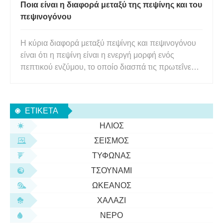
Ποια είναι η διαφορά μεταξύ της πεψίνης και του
πεψινογόνου
Η κύρια διαφορά μεταξύ πεψίνης και πεψινογόνου
είναι ότι η πεψίνη είναι η ενεργή μορφή ενός
πεπτικού ενζύμου, το οποίο διασπά τις πρωτεΐνες
σε μικρότερες αλυσίδες αμινοξέων, ενώ το
πεψινογόνο είναι η ανενεργή μορφή ή το ζυμογόνο
της πεψίνης . Επιπλέον, η πεψίνη είναι μια
ΕΤΙΚΈΤΑ
ενδοπεπτιδάση που παράγεται
ΉΛΙΟΣ
ΣΕΙΣΜΌΣ
ΤΥΦΏΝΑΣ
ΤΣΟΥΝΆΜΙ
ΩΚΕΑΝΌΣ
ΧΑΛΆΖΙ
ΝΕΡΌ