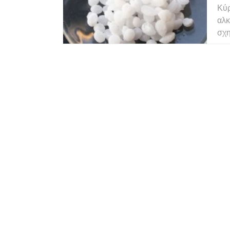
Κύρ
αλκ
σχη
στο
7. 