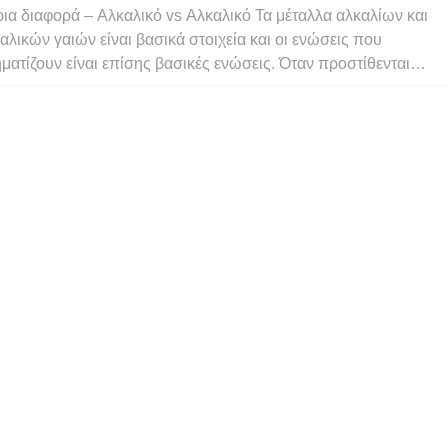
ια διαφορά – Αλκαλικό vs Αλκαλικό Τα μέταλλα αλκαλίων και
αλικών γαιών είναι βασικά στοιχεία και οι ενώσεις που
ματίζουν είναι επίσης βασικές ενώσεις. Όταν προστίθενται
 νερό, τα διαλύματα εμφανίζουν τιμές pH υψηλότερες από pH
Αυτές οι ενώσεις χρησιμοποιούνται για διαφορετικούς σκοπού