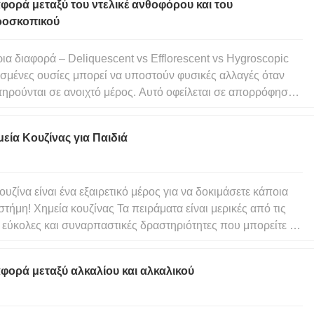
φορά μεταξύ του ντελικέ ανθοφόρου και του
ροσκοπικού
ια διαφορά – Deliquescent vs Efflorescent vs Hygroscopic
σμένες ουσίες μπορεί να υποστούν φυσικές αλλαγές όταν
τηρούνται σε ανοιχτό μέρος. Αυτό οφείλεται σε απορρόφηση
προσρόφηση υδρατμών ή απελευθέρωση μορίων νερού από
δομή τους. Υπάρχει περίπου 0-4% υδρατμών στον αέρα,
εία Κουζίνας για Παιδιά
λογα με την
ουζίνα είναι ένα εξαιρετικό μέρος για να δοκιμάσετε κάποια
στήμη! Χημεία κουζίνας Τα πειράματα είναι μερικές από τις
 εύκολες και συναρπαστικές δραστηριότητες που μπορείτε να
ιμάσετε στο σπίτι. Χρησιμοποιούν επίσης προϊόντα που
ανώς έχετε ήδη και μερικές φορές μπορείτε να φάτε ακόμη κ
φορά μεταξύ αλκαλίου και αλκαλικού