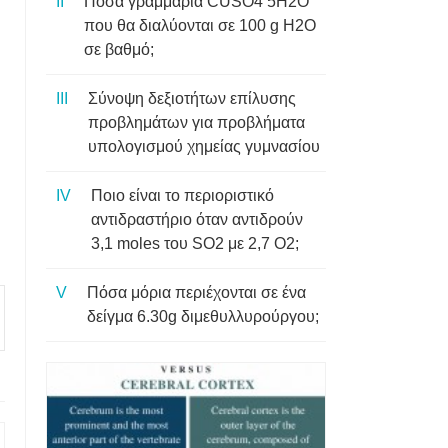
Πόσα γραμμάρια CUSO4 5H2O
που θα διαλύονται σε 100 g H2O
σε βαθμό;
Σύνοψη δεξιοτήτων επίλυσης
προβλημάτων για προβλήματα
υπολογισμού χημείας γυμνασίου
Ποιο είναι το περιοριστικό
αντιδραστήριο όταν αντιδρούν
3,1 moles του SO2 με 2,7 O2;
Πόσα μόρια περιέχονται σε ένα
δείγμα 6.30g διμεθυλλυρούργου;