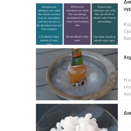
Δια
υγ
Κύρ
Ορι
δια
ή 
τη 
Χημ
ανά
Η κ
επι
πιο
δοκ
πιθ
Δια