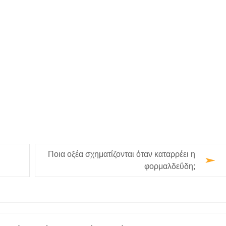
Ποια οξέα σχηματίζονται όταν καταρρέει η
φορμαλδεΰδη;