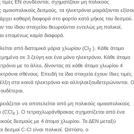
 τιμές EN συνδέονται, σχηματίζουν μη πολικούς
 ομοιοπολικούς δεσμούς, τα ηλεκτρόνια μοιράζονται εξίσο
άρχει καθαρή διαφορά στο φορτίο κατά μήκος του δεσμού.
ν του ίδιου στοιχείου θεωρούνται εντελώς μη πολικοί,
και επομένως καμία διαφορά.
λείται από διατομικά μόρια χλωρίου (Cl
). Κάθε άτομο
2
εμημένα σε 3 ζεύγη και ένα μόνο ηλεκτρόνιο. Κάθε άτομο
κτρόνιο με το άλλο, δίνοντας σε κάθε άτομο χλωρίου 4
τρόνια σθένους. Επειδή τα ίδια στοιχεία έχουν ίδιες τιμές
έλξη στα κοινά ηλεκτρόνια και αλληλοεξουδετερώνονται. Ο
 ουδέτεροι.
χρειάζεται να αποτελείται από μη πολικούς ομοιοπολικούς
 (CCl
). Ο τετραχλωράνθρακας σχηματίζεται από ένα
4
ικούς δεσμούς με 4 άτομα χλωρίου. Το ΔΕΝ μεταξύ
ι δεσμοί C-Cl είναι πολικοί. Ωστόσο, ο