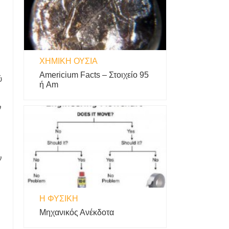
ΧΗΜΙΚΉ ΟΥΣΊΑ
Americium Facts – Στοιχείο 95
ύ
ή Am
ν
ν
Η ΦΥΣΙΚΗ
Μηχανικός Ανέκδοτα