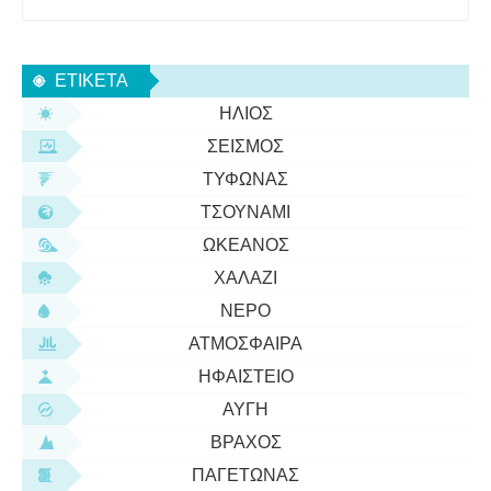
εμφανίζονται στο αντίστοιχο αγρόκτημα, στην πίσω
αυλή ή στο μπάλωμα λουλουδιών τους. Αν και τα
έντομα αφθονούν στα φυσικά και γεωργικά
ΕΤΙΚΈΤΑ
οικοσυστήματα σε όλο τον κό
ΉΛΙΟΣ
ΣΕΙΣΜΌΣ
ΤΥΦΏΝΑΣ
ΤΣΟΥΝΆΜΙ
ΩΚΕΑΝΌΣ
ΧΑΛΆΖΙ
ΝΕΡΌ
ΑΤΜΌΣΦΑΙΡΑ
ΗΦΑΊΣΤΕΙΟ
ΑΥΓΉ
ΒΡΆΧΟΣ
ΠΑΓΕΤΏΝΑΣ