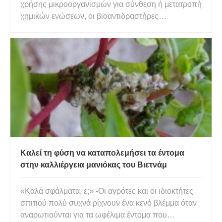
χρήσης μικροοργανισμών για σύνθεση ή μετατροπή
χημικών ενώσεων, οι βιοαντιδραστήρες
εξελίσσονται από απλές φιάλες σε εξελιγμένες
μηχανές με πολλές επιλογές για έλεγχο και
παρακολούθηση βιοδιαδικασιών. Οι
βιοαντιδραστήρες θα πρέπει να υποστηρίζουν τα
κύττα
Καλεί τη φύση να καταπολεμήσει τα έντομα
στην καλλιέργεια μανιόκας του Βιετνάμ
«Καλά σφάλματα, ε;» -Οι αγρότες και οι ιδιοκτήτες
σπιτιού πολύ συχνά ρίχνουν ένα κενό βλέμμα όταν
αναρωτιούνται για τα ωφέλιμα έντομα που