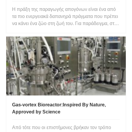
Η πράξη της παραγωγής απογόνων είναι ένα από
τα πιο ενεργειακά δαπανηρά πράγματα που πρέπει
να κάνει ένα ζώο στη ζωή του. Για παράδειγμα, στις
μαύρες αράχνες χήρας, μια μονή αυγοθήκη μπορεί
να ζυγίζει πάνω από το 1/3 της μάζας σώματος του
θηλυκού. Επομένως, είναι λογικό οι γονείς να
υπερασπίζονται ε
Gas-vortex Bioreactor:Inspired By Nature,
Approved by Science
Από τότε που οι επιστήμονες βρήκαν τον τρόπο