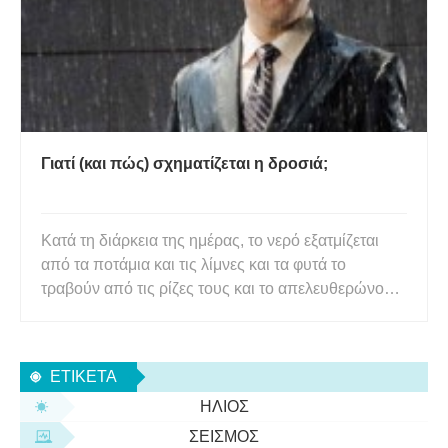
Γιατί (και πώς) σχηματίζεται η δροσιά;
Κατά τη διάρκεια της ημέρας, το νερό εξατμίζεται
από τα ποτάμια και τις λίμνες και τα φυτά το
τραβούν από τις ρίζες τους και το απελευθερώνουν
από τα φύλλα τους. Το βράδυ, ο αέρας κρυώνει και
δεν μπορεί να συγκρατήσει τόσους υδρατμούς. Η
περίσσεια συμπυκνώνεται σε σταγονίδια νερού, τα
ΕΤΙΚΈΤΑ
οποία συγκεντρ
ΉΛΙΟΣ
ΣΕΙΣΜΌΣ