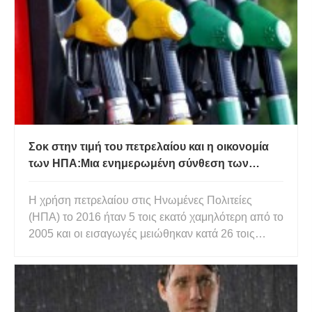
μετατρέπεται σε βάτραχο καθώς αρχίζει να φεύγει
από το νερό και τελικά μετατ
Σοκ στην τιμή του πετρελαίου και η οικονομία
των ΗΠΑ:Μια ενημερωμένη σύνθεση των
εκτιμήσεων επιπτώσεων
Η χρήση πετρελαίου στις Ηνωμένες Πολιτείες
(ΗΠΑ) το 2016 ήταν 5 τοις εκατό χαμηλότερη από το
2005 και οι εισαγωγές μειώθηκαν κατά 26 τοις
εκατό την ίδια περίοδο. Ωστόσο, το πετρέλαιο
εξακολουθεί να αντιπροσωπεύει το 92 τοις εκατό
όλων των καυσίμων μεταφορών στις Η.Π.Α. Οι
διαθέσιμες εμπειρικές εκτ